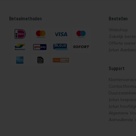
Betaalmethoden
Bestellen
Webshop
Zakelijk beste
Offerte aanv
Jotun Aanbie
Support
Klantenservic
Contactformul
Duurzaamhei
Jotun toepas
Jotun hoofdg
Algemene Vo
Aanvullende