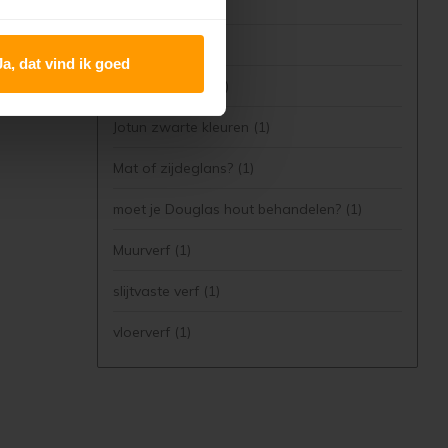
Jotun Sens
(4)
Jotun verf
(4)
Ja, dat vind ik goed
Jotun vloerverf
(1)
Jotun zwarte kleuren
(1)
Mat of zijdeglans?
(1)
moet je Douglas hout behandelen?
(1)
Muurverf
(1)
slijtvaste verf
(1)
vloerverf
(1)