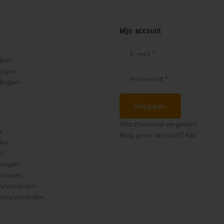
Mijn account
llen
ragen
dingen
Inloggen
Wachtwoord vergeten?
e
Nog geen account? Klik
ier
d
singen
roepen
orwaarden
 Voorwaarden