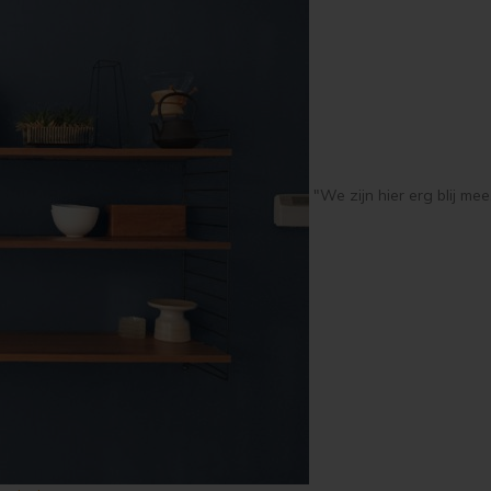
"We zijn hier erg blij mee..