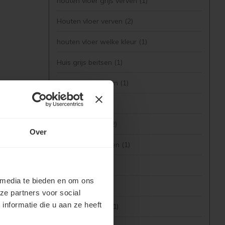
houten vloer grijs verven
(1)
Houten vloer verven
(2)
houten vloer welke kleur
(1)
Huis grijs beitsen
(1)
Huis zwart beitsen
(1)
Jotun
(3)
jotun demidekk
(2)
Over
Jotun grijze kleuren
(1)
Jotun houtverf
(1)
 media te bieden en om ons
Jotun Kleuren
(2)
ze partners voor social
nformatie die u aan ze heeft
Jotun Lady Verf
(1)