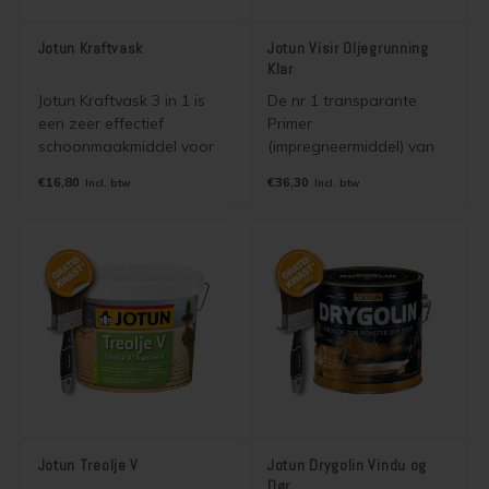
Jotun Kraftvask
Jotun Visir Oljegrunning
Klar
Jotun Kraftvask 3 in 1 is
De nr 1 transparante
een zeer effectief
Primer
schoonmaakmiddel voor
(impregneermiddel) van
al uw schilderwerk. U
Jotun voor buiten, biedt
€16,80
€36,30
Incl. btw
Incl. btw
kunt het gebruiken voor
bescherming tegen
het jaarlijks reinigen van
houtrot en schimmels.
uw schilderwerk en voor
Voor zowel dekkend als
het mild en krachtig
transparant schilderwerk.
ontvetten voor uw
Past u toe op kaal hout.
schilderklus.
Jotun Treolje V
Jotun Drygolin Vindu og
Dør