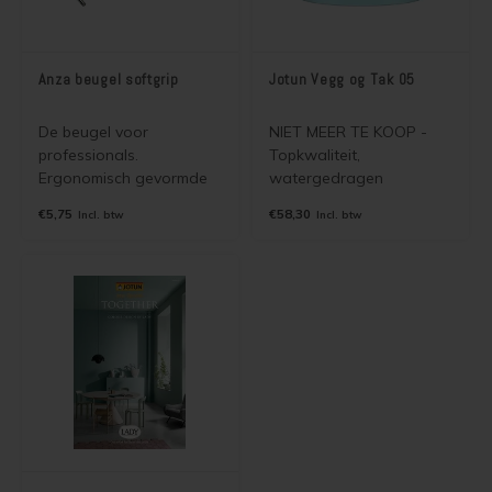
Anza beugel softgrip
Jotun Vegg og Tak 05
De beugel voor
NIET MEER TE KOOP -
professionals.
Topkwaliteit,
Ergonomisch gevormde
watergedragen
handgreep met softgrip
zijdematte muur- en
€5,75
€58,30
Incl. btw
Incl. btw
waarmee langdurig
plafondverf voor binnen.
onvermoeid gewerkt kan
Voor het schilderen van
worden. Ideaal voor uw
stucwerk, beton, gips,
Jotun verf.
sierpleister, spachtelputz,
vinylbekleding,
cementgebonden
plaatsmaterialen en
diverse wandweefsels.