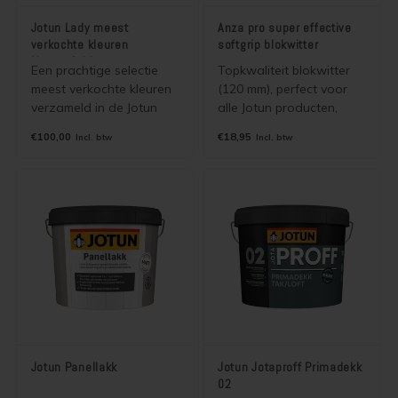
Jotun Lady meest
Anza pro super effective
verkochte kleuren
softgrip blokwitter
kleurenfolder
Een prachtige selectie
Topkwaliteit blokwitter
meest verkochte kleuren
(120 mm), perfect voor
verzameld in de Jotun
alle Jotun producten,
Lady "meest verkochte
zowel watergedragen
€100,00
€18,95
Incl. btw
Incl. btw
kleuren" kleurenfolder
als terpentine houdende
(jotun våre vakreste
Jotun beits, olie, lak en
farger). De kleuren zijn
verf. Hoog rendement en
leverbaar in alle
super soepel!
dekkende binnen en
buitenverven van Jotun.
Jotun Panellakk
Jotun Jotaproff Primadekk
02