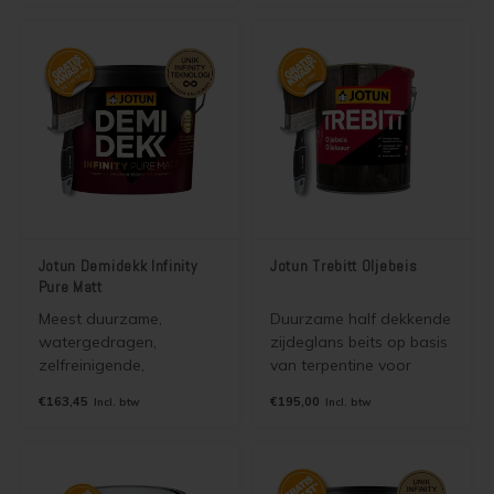
houtstructuur
beits voor binnen en
accentueert en lange
buiten die de
onderhoudsintervallen
houtstructuur
mogelijk maakt.
accentueert en lange
onderhoudsintervallen
mogelijk maakt.
Jotun Demidekk Infinity
Jotun Trebitt Oljebeis
Pure Matt
Meest duurzame,
Duurzame half dekkende
watergedragen,
zijdeglans beits op basis
zelfreinigende,
van terpentine voor
vuilafstotende dekkende
buiten. 2 in 1 beits.
€163,45
€195,00
Incl. btw
Incl. btw
matte beits voor binnen
Impregneermiddel en
en buiten die de
beits in één. Kan tevens
houtstructuur
perfect op hardhout en
accentueert en lange
vettige houtsoorten