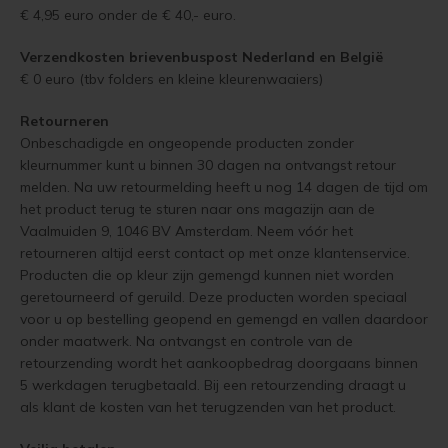
€ 4,95 euro onder de € 40,- euro.
Lariks hout beitsen
Trap wit verven
Verzendkosten brievenbuspost Nederland en
België
Lariks hout verven
Houten vloer grijs verven
€ 0 euro (tbv folders en kleine kleurenwaaiers)
Retourneren
Red Cedar behandelen
Jotun Lady kleur 7163 Minty Breeze
Onbeschadigde en ongeopende producten zonder
kleurnummer kunt u binnen 30 dagen na ontvangst retour
Red Cedar oliën
melden. Na uw retourmelding heeft u nog 14 dagen de tijd om
het product terug te sturen naar ons magazijn aan de
Red Cedar beitsen
Vaalmuiden 9, 1046 BV Amsterdam. Neem vóór het
retourneren altijd eerst contact op met onze klantenservice.
Red Cedar verven
Producten die op kleur zijn gemengd kunnen niet worden
geretourneerd of geruild. Deze producten worden speciaal
Steigerhout behandelen
voor u op bestelling geopend en gemengd en vallen daardoor
onder maatwerk. Na ontvangst en controle van de
retourzending wordt het aankoopbedrag doorgaans binnen
Steigerhout olien
5 werkdagen terugbetaald. Bij een retourzending draagt u
als klant de kosten van het terugzenden van het product.
Steigerhout beitsen