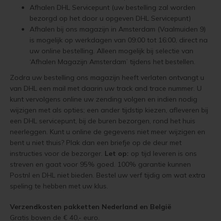
Afhalen DHL Servicepunt (uw bestelling zal worden
bezorgd op het door u opgeven DHL Servicepunt)
Geïmpregneerd hout olien
Olympic Oil Stain 716 overschilderen
Afhalen bij ons magazijn in Amsterdam (Vaalmuiden 9)
is mogelijk op werkdagen van 09:00 tot 16:00, direct na
Geïmpregneerd hout beitsen
Olympic Oil Stain 716 alternatief
uw online bestelling. Alleen mogelijk bij selectie van
‘Afhalen Magazijn Amsterdam’ tijdens het bestellen.
Geïmpregneerd hout verven
Olympic Oil Stain 717 overschilderen
Zodra uw bestelling ons magazijn heeft verlaten ontvangt u
van DHL een mail met daarin uw track and trace nummer. U
Grenen behandelen
Olympic Oil Stain 727 overschilderen
kunt vervolgens online uw zending volgen en indien nodig
wijzigen met als opties; een ander tijdstip kiezen, afleveren bij
Grenen oliën
Olympic Oil Stain 727 Alternatief
een DHL servicepunt, bij de buren bezorgen, rond het huis
neerleggen. Kunt u online de gegevens niet meer wijzigen en
Grenen beitsen
Olympic Stain 911 overschilderen
bent u niet thuis? Plak dan een briefje op de deur met
instructies voor de bezorger.
Let op:
op tijd leveren is ons
streven en gaat voor 95% goed. 100% garantie kunnen
Grenen verven
Betonvloer met Oxan Olie opnieuw behandelen
Postnl en DHL niet bieden. Bestel uw verf tijdig om wat extra
speling te hebben met uw klus.
Lariks Hout Behandelen
Houten vloer wit verven
Verzendkosten pakketten Nederland en
België
Lariks hout olien
Houten vloer verven met de meest slijtvaste verf van Jotun
Gratis boven de € 40,- euro.