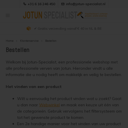
+31 6 16 246 450
info@jotun-specialist.nl
✔ Gratis verzending vanaf € 40 in NL & BE
Hoofdmenu / uitleg producten
Hoofdmenu / klantenservice
Hoofdmenu / kleuradvies
Hoofdmenu / webwinkel
Hoofdmenu / verfadvies
Hoofdmenu / projecten
Hoofdmenu /
Hoofdmenu /
Hoofdmenu /
Hoofdmenu /
Hoofdmenu 
matt kleuren 
matt kleuren 
matt kleuren 
demidekk cle
Uitleg Producten
Klantenservice
Kleuradvies
Verfadvies
Webwinkel
Projecten
vindu og d
kleuren / 
kleuren / 
kleuren / 
Home
Klantenservice
Bestellen
jotun ral kl
jotun ral kl
betongol
303
Bestellen
Alle producten
Douglas hout behandelen
Hout zwart beitsen
Jotun Demidekk 2024 Kleuren
Jotun producten overzicht
Over Ons & Contact
Jotun 
Welkom bij Jotun-Specialist, een professionele webshop met
Semi 
Beits en Houtverf
Douglas hout olien
Douglas houtkleur behouden
Jotun Demidekk Infinity Pure Matt Kleuren
Visir Oljegrunning Klar
alle professionele verven van Jotun. Hieronder vindt u alle
Jotun 
Zwarte
Demid
Jotun 
Bestellen
informatie die u nodig heeft om makkelijk en veilig te bestellen.
Dekke
Houtolie
Douglas hout beitsen
Douglas schutting beitsen
Jotun Lady Kleuren
Demidekk Cleantech
Jotun 
Jotun 
Vegg 
Jotun 
Het vinden van een product
Zakelijk bestellen
Blanke lak
Douglas hout verven
Douglas hout zwart beitsen
Jotun Trebitt Oljebeis Kleuren
Demidekk Infinity Pure Matt
Jotun 
Jotun 
Demid
Wilt u eenvoudig het product vinden wat u zoekt? Gaat
Jotun 
Bezorgen
u dan naar
Webwinkel
en maak een keuze uit één van
Kozijnenverf
Houten huis oliën
Douglas hout wit schilderen
Jotun Trebitt Woodcare Kleuren
Demidekk Infinity Details
de categorieën. Gebruik vervolgens het filtersysteem om
Jotun
Jotun 
Demid
Jotun 
tot het gewenste product te komen.
Veilig Betalen
Vlonderolie
Houten huis beitsen
Douglas hout vergrijzen
Jotun Treolje Kleuren
Drygolin Vindu og Dor
Een 2e handige manier voor het vinden van uw product
Jotun 
Licht 
Demide
Jotun 