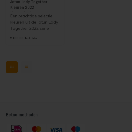
Jotun Lady Together
Kleuren 2022
kleurenfolder
Een prachtige selectie
kleuren uit de Jotun Lady
Together 2022 serie
verzameld in een mooie
€100,00
Incl. btw
kleurenfolder. De kleuren
zijn leverbaar in alle
dekkende binnen en
buitenverven van Jotun.
Betaalmethoden