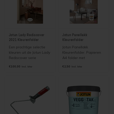
Jotun Lady Rediscover
Jotun Panellakk
2021 Kleurenfolder
Kleurenfolder
Een prachtige selectie
Jotun Panellakk
kleuren uit de Jotun Lady
Kleurenfolder. Papieren
Rediscover serie
A4 folder met
verzameld in een mooie
afbeeldingen van 10
€100,00
€2,50
Incl. btw
Incl. btw
kleurenfolder. De kleuren
Jotun Panellakk Kleuren.
zijn leverbaar in alle
Wordt gratis verzonden
dekkende binnen en
als brievenbuspost
buitenverven van Jotun.