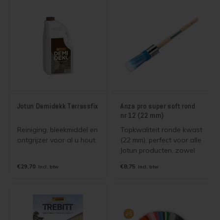
terpentine houdende
Jotun beits, olie, lak en
verf. Hoog rendement!
Jotun Demidekk Terrassfix
Anza pro super soft rond
nr 12 (22 mm)
Reiniging, bleekmiddel en
Topkwaliteit ronde kwast
ontgrijzer voor al u hout.
(22 mm), perfect voor alle
Jotun producten, zowel
watergedragen als
€29,70
€8,75
Incl. btw
Incl. btw
terpentine houdende
Jotun beits, olie, lak en
verf. Hoog rendement en
super soepel!