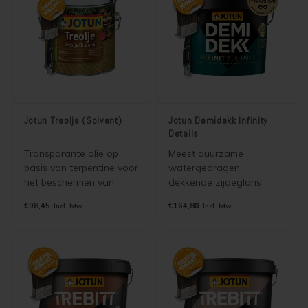
onderhoudsintervallen
zoals Douglas hout.
mogelijk maakt. Puur mat
en verbeterde versie van
Jotun Demidekk Ultimate
Hellmatt
Jotun Treolje (Solvent)
Jotun Demidekk Infinity
Details
Transparante olie op
Meest duurzame
basis van terpentine voor
watergedragen
het beschermen van
dekkende zijdeglans
hardhout, geïmpregneerd
beits (houtverf) voor
€98,45
€164,80
Incl. btw
Incl. btw
en onbehandeld hout
kozijnen, deuren,
buiten (binnen). Gaat
vlonders, hekwerken,
vergrijzing tegen, is
boeiboorden,
waterdampdoorlatend
dakkapellen.
en bladdert niet.