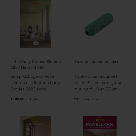
Jotun Lady Stories Kleuren
Anza pro super micmex
2023 kleurenfolder
Een prachtige selectie
Topkwaliteit muurverf
kleuren uit de Jotun Lady
roller. Perfect voor Jotun
Stories 2023 serie
muurverf. 10 en 25 cm
verzameld in een mooie
breed, pool 18 mm
€100,00
€4,95
Incl. btw
Incl. btw
kleurenfolder. De kleuren
zijn leverbaar in alle
dekkende binnen en
buitenverven van Jotun.