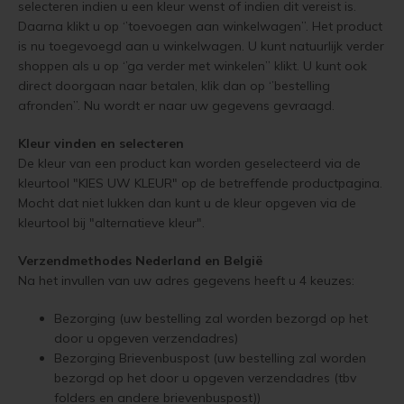
selecteren indien u een kleur wenst of indien dit vereist is.
Woonboot verven
Tuinhuis verven met Jotun Demidekk Ultimate
Daarna klikt u op ‘’toevoegen aan winkelwagen’’. Het product
is nu toegevoegd aan u winkelwagen. U kunt natuurlijk verder
Schutting behandelen
Beste buitenverf voor tuinhuis en schuur
shoppen als u op ‘’ga verder met winkelen’’ klikt. U kunt ook
direct doorgaan naar betalen, klik dan op ‘’bestelling
Schutting olien
Blokhut impregneren en beitsen
afronden’’. Nu wordt er naar uw gegevens gevraagd.
Schutting beitsen
Red Cedar kleur behouden
Kleur vinden en selecteren
De kleur van een product kan worden geselecteerd via de
kleurtool "KIES UW KLEUR" op de betreffende productpagina.
Schutting verven
Red Cedar behandelen en de vergrijzing tegengaan
Mocht dat niet lukken dan kunt u de kleur opgeven via de
kleurtool bij "alternatieve kleur".
Eikenhout behandelen
Red Cedar Oliën
Verzendmethodes Nederland en
België
Eikenhout olien
Red Cedar Olympic Stain Alternatief
Na het invullen van uw adres gegevens heeft u 4 keuzes:
Eikenhout beitsen
Olympic Oil Stain 704 overschilderen
Bezorging (uw bestelling zal worden bezorgd op het
door u opgeven verzendadres)
Bezorging Brievenbuspost (uw bestelling zal worden
Eikenhout verven
Olympic Oil Stain 704 Alternatief
bezorgd op het door u opgeven verzendadres (tbv
folders en andere brievenbuspost))
Geïmpregneerd hout behandelen
Olympic Oil Stain 713 overschilderen