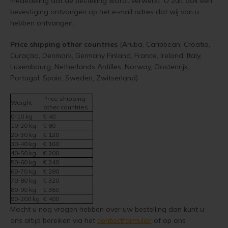
mededeling dat de bestelling wordt verwerkt. U zult ook een
bevestiging ontvangen op het e-mail adres dat wij van u
hebben ontvangen.
Houten vloer lakken
Price shipping other countries
(Aruba, Caribbean, Croatia,
Trap verven
Curaçao, Denmark, Germany Finland, France, Ireland, Italy,
Luxembourg, Netherlands Antilles, Norway, Oostenrijk,
Trap lakken
Portugal, Spain, Sweden, Zwitserland)
Houten vloer schuren
Price shipping
Weight
other countries
0-10 kg
€ 40
Tegels coaten en/of schilderen
10-20 kg
€ 80
20-30 kg
€ 120
30-40 kg
€ 160
Jotun Oxan Olie als basis voor de vloer
40-50 kg
€ 200
50-60 kg
€ 240
Vloerverf voor binnen
60-70 kg
€ 280
70-80 kg
€ 320
80-90 kg
€ 360
Muurverf en Kleuren
90-200 kg
€ 400
Mocht u nog vragen hebben over uw bestelling dan kunt u
Muur verven zonder strepen
ons altijd bereiken via het
contactformulier
of op ons