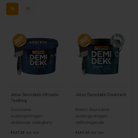
Jotun Demidekk Ultimate
Jotun Demidekk Cleantech
Tackfarg
Duurzame,
Meest duurzame,
watergedragen
watergedragen,
dekkende zijdeglans
zelfreinigende,
beits (houtverf) voor
vuilafstotende,
€147,20
€147,20
Incl. btw
Incl. btw
binnen en buiten die de
dekkende, zijdeglans