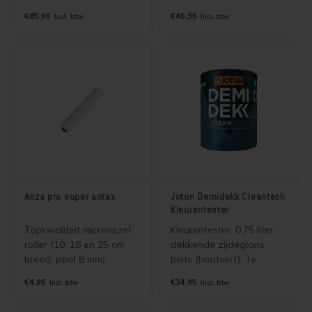
van beton-
kunt u gebruiken voor het
€85,90
€40,35
Incl. btw
Incl. btw
cementdekvloeren en
lakken van houten
wordt gebruikt voor
vloeren (o.a. beuken
betonnen oppervlakken,
grenen, vuren).
poreuze plavuizen,
baksteen en hout.
Anza pro super antex
Jotun Demidekk Cleantech
Kleurentester
Topkwaliteit microvezel
Kleurentester, 0,75 liter
roller (10, 18 en 25 cm
dekkende zijdeglans
breed, pool 8 mm).
beits (houtverf). Te
Perfect voor alle Jotun
gebruiken voor het
€4,95
€34,95
Incl. btw
Incl. btw
producten, zowel
testen van kleuren.
watergedragen als
Maximaal 1 blik per kleur.