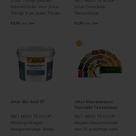
Jotun Treolje Kleuren.
NIET MEER TE KOOP -
Kleurenfolder voor Jotun
Jotun Demidekk
Treolje V en Jotun Treolje
Terrasslasyr
Solvent. Wordt gratis
Kleurenfolder. Papieren
€2,50
€2,50
Incl. btw
Incl. btw
verzonden als
A4 folder met
brievenbuspost.
afbeeldingen van de 35
meest verkochte Jotun
Demidekk Terrasslasyr
kleuren. Wordt gratis
verzonden als
brievenbuspost.
Jotun Mur Acryl 07
Jotun Kleurenwaaier
Demidekk Terrasslasyr
NIET MEER TE KOOP -
NIET MEER TE KOOP -
Watergedragen
Houten kleurenwaaier
hoogwaardige, damp-
met 35 prachtige semi
open, buitenmuurverf
transparante kleuren