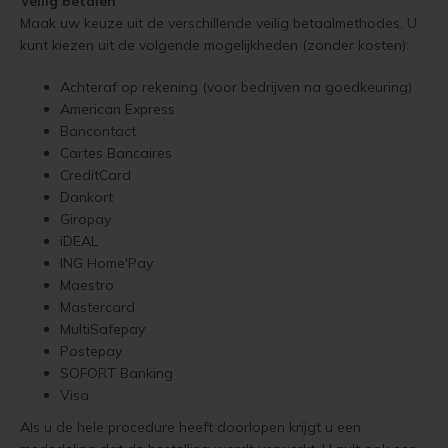
Veilig betalen
Steigerhout verven
Maak uw keuze uit de verschillende veilig betaalmethodes. U
kunt kiezen uit de volgende mogelijkheden (zonder kosten):
Vurenhout behandelen
Achteraf op rekening (voor bedrijven na goedkeuring)
American Express
Vurenhout olien
Bancontact
Cartes Bancaires
Vurenhout beitsen
CreditCard
Dankort
Vurenhout verven
Giropay
iDEAL
Kozijnen verven
ING Home'Pay
Maestro
Olympic Water Repellent Oil Stain Overschilderen
Mastercard
MultiSafepay
Olympic Premium Acrylic Latex Stain Overschilderen
Postepay
SOFORT Banking
Visa
White wash vloer
Als u de hele procedure heeft doorlopen krijgt u een
Houten vloer verven