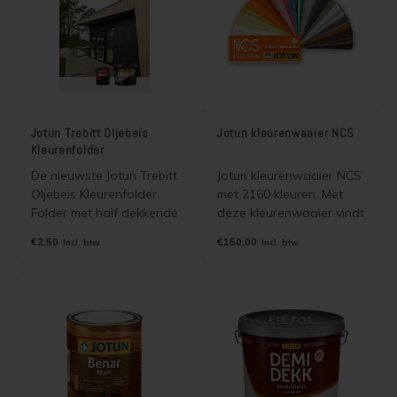
Jotun Trebitt Oljebeis
Jotun kleurenwaaier NCS
Kleurenfolder
De nieuwste Jotun Trebitt
Jotun kleurenwaaier NCS
Oljebeis Kleurenfolder.
met 2160 kleuren. Met
Folder met half dekkende
deze kleurenwaaier vindt
kleuren en foto's voor
u altijd uw kleur voor uw
€2,50
€150,00
Incl. btw
Incl. btw
Jotun Trebitt Oljebeis en
schildersklus. De kleuren
Jotun Trebitt Matt
zijn leverbaar in alle
Oljebeis. Wordt gratis
dekkende Jotun verven,
verzonden als
muurverven en beitsen.
brievenbuspost.