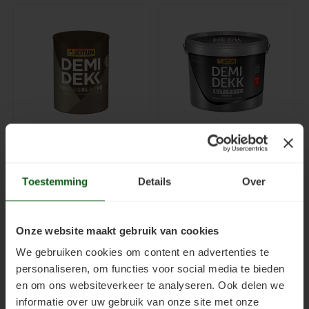
dekkende beitsen en
verschillende kleuren.
verven van Jotun. Wordt
Wordt gratis verzonden
gratis verzonden als
als brievenbuspost.
brievenbuspost.
Jotun Demidekk
Jotun Demidekk Ultimate
Terrasslasyr
Helmatt
Toestemming
Details
Over
NIET MEER TE KOOP -
Duurzame,
Duurzame
watergedragen
watergedragen matte,
dekkende matte beits
Onze website maakt gebruik van cookies
niet filmvormende half
(houtverf) voor binnen en
€31,00
€163,45
Incl. btw
Incl. btw
dekkende beits voor
buiten die de
We gebruiken cookies om content en advertenties te
binnen en buiten. 2 in 1
houtstructuur
personaliseren, om functies voor social media te bieden
beits. Toepasbaar op
accentueert en lange
en om ons websiteverkeer te analyseren. Ook delen we
gevelpanelen, terrassen,
onderhoudsintervallen
informatie over uw gebruik van onze site met onze
vlonders, meubels,
mogelijk maakt. Matte