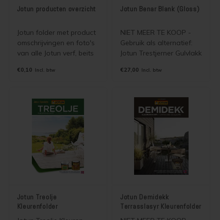
Jotun producten overzicht
Jotun Benar Blank (Gloss)
Jotun folder met product
NIET MEER TE KOOP -
omschrijvingen en foto's
Gebruik als alternatief:
van alle Jotun verf, beits
Jotun Trestjerner Gulvlakk
en benodigdheden.
Solvent of Jotun Benar
€0,10
€27,00
Incl. btw
Incl. btw
Wordt gratis verzonden
UVR
als brievenbuspost.
Jotun Treolje
Jotun Demidekk
Kleurenfolder
Terrasslasyr Kleurenfolder