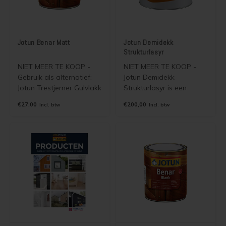
Jotun Benar Matt
Jotun Demidekk
Strukturlasyr
NIET MEER TE KOOP -
NIET MEER TE KOOP -
Gebruik als alternatief:
Jotun Demidekk
Jotun Trestjerner Gulvlakk
Strukturlasyr is een
Solvent of Jotun Benar
watergedragen half
€27,00
€200,00
Incl. btw
Incl. btw
UVR
doorzichtige houtverf
(semi dekkende beits)
voor binnen en buiten. De
beits is gebaseerd op
een unieke combinatie
van alkyd en acrylaat en
versterkt met UV
blokkerende
componenten.