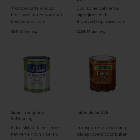
Transparante olie op
Duurzame dekkende
basis van water voor het
zijdeglans beits
beschermen van
(houtverf) op basis van
geïmpregneerd en
terpentine. 2 in 1 beits.
€98,45
€134,45
Incl. btw
Incl. btw
onbehandeld hout
Grondverf en aflak in
binnen en buiten. Gaat
één. Goede primer voor
vergrijzing tegen, is
onder de Demidekk serie
damp-open en bladdert
bij renovatie schilderwerk
niet.
of bij schilderwerk in een
lichte kleur. Vervangt
Jotun Demidekk Oljetäc
Jotun Trestjerner
Jotun Benar UVR
Gulvmaling
Extra slijtvaste verf voor
Transparante afwerking
het verven van vloeren,
(damp-open) voor buiten