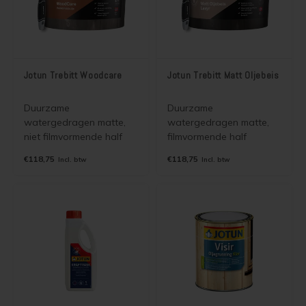
Jotun Trebitt Woodcare
Jotun Trebitt Matt Oljebeis
Duurzame
Duurzame
watergedragen matte,
watergedragen matte,
niet filmvormende half
filmvormende half
dekkende beits voor
dekkende beits voor
€118,75
€118,75
Incl. btw
Incl. btw
binnen en buiten. 2 in 1
binnen en buiten. 2 in 1
beits. Toepasbaar op
beits. Toepasbaar op
houten huizen,
houten huizen,
blokhutten, gevelpanelen.
blokhutten, gevelpanelen,
Laat de structuur van het
Laat de structuur van het
hout zien.
hout zien.