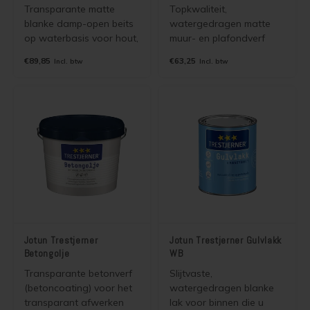
Transparante matte
Topkwaliteit,
blanke damp-open beits
watergedragen matte
op waterbasis voor hout,
muur- en plafondverf
gips, stucwerk binnen.
voor binnen. Voor het
€89,85
€63,25
Incl. btw
Incl. btw
Bevat een UV filter en is
schilderen van stucwerk,
damp-open. Is kleurloos
beton, gips, sierpleister,
en kan in mooie grey- en
spachtelputz,
white wash kleuren
vinylbekleding,
worden gemengd.
cementgebonden
plaatsmaterialen en
diverse wandweefsels.
Jotun Trestjerner
Jotun Trestjerner Gulvlakk
Betongolje
WB
Transparante betonverf
Slijtvaste,
(betoncoating) voor het
watergedragen blanke
transparant afwerken
lak voor binnen die u