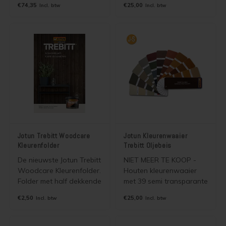
€74,35
€25,00
Incl. btw
Incl. btw
(kan ook binnen).
voor Jotun Demidekk
Voorkomt vocht- en
Terrasslasyr. Wordt
schimmelproblemen. Voor
gratis verzonden als
het verven van baksteen,
brievenbuspost.
beton, gips, stucwerk,
pleisterwerk, etc.
Jotun Trebitt Woodcare
Jotun Kleurenwaaier
Kleurenfolder
Trebitt Oljebeis
De nieuwste Jotun Trebitt
NIET MEER TE KOOP -
Woodcare Kleurenfolder.
Houten kleurenwaaier
Folder met half dekkende
met 39 semi transparante
kleuren en foto's voor
kleuren voor o.a. Jotun
€2,50
€25,00
Incl. btw
Incl. btw
Jotun Trebitt Woodcare.
Trebitt Oljebeis. Wordt
Geen verzendkosten |
gratis verzonden als
selecteer brievenbuspost.
brievenbuspost.