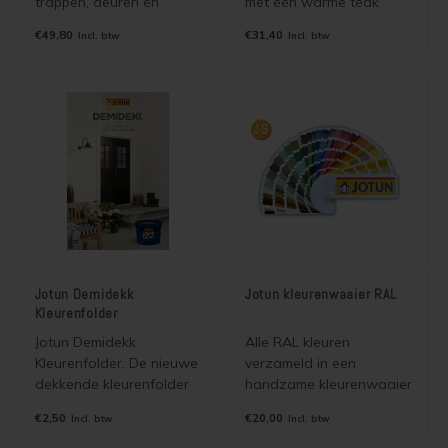
trappen, deuren en
met een warme teak
kozijnen binnen. U
kleur en halfglans
€49,80
€31,40
Incl. btw
Incl. btw
gebruikt de verf voor het
uitstraling op basis van
verven van hout, beton,
alkydhars (long-oil). Het
cementdek, steen, tegels,
geeft uw (hard)hout de
plavuizen,
ultieme bescherming.
egalisatievloeren,
laminaat kurk en vinyl.
Jotun Demidekk
Jotun kleurenwaaier RAL
Kleurenfolder
Jotun Demidekk
Alle RAL kleuren
Kleurenfolder. De nieuwe
verzameld in een
dekkende kleurenfolder
handzame kleurenwaaier
voor o.a. Jotun Demidekk
van Jotun. Het betreft de
€2,50
€20,00
Incl. btw
Incl. btw
Ultimate Tackfarg Infinity
RAL classic
Pure Matt en alle overige
kleurenwaaier met 213