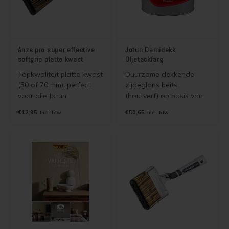
Anza pro super effective
Jotun Demidekk
softgrip platte kwast
Oljetackfarg
Topkwaliteit platte kwast
Duurzame dekkende
(50 of 70 mm), perfect
zijdeglans beits
voor alle Jotun
(houtverf) op basis van
producten, zowel
terpentine. 2 in 1 beits.
€12,95
€50,65
Incl. btw
Incl. btw
watergedragen als
Grondverf en aflak in
terpentine houdende
één. Goede primer voor
Jotun beits, olie, lak en
onder de Ultimate serie
verf. Hoog rendement en
bij renovatie schilderwerk
super soepel!
of bij schilderwerk in een
lichte kleur.