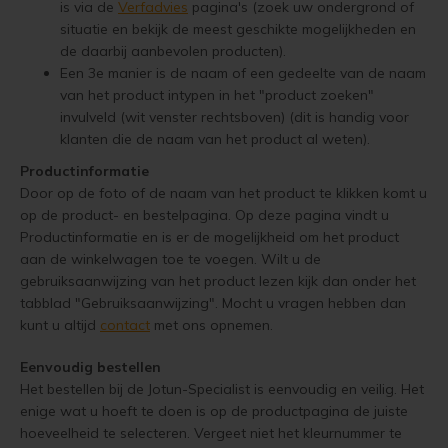
is via de
Verfadvies
pagina's (zoek uw ondergrond of
Keurmerken
situatie en bekijk de meest geschikte mogelijkheden en
Vloerverf
Houten huis verven
Douglas white wash
Jotun Panellakk Kleuren
Trebitt Oljebeis
Jotun 
Demid
Jotun 
de daarbij aanbevolen producten).
Reviews
Een 3e manier is de naam of een gedeelte van de naam
Vloerlak
Houten huis wit verven
Douglas hout impregneren en beitsen
Jotun NCS Kleurenwaaier
Trebitt Matt Oljebeis
Jotun 
Demide
Jotun 
van het product intypen in het "product zoeken"
Reclameren
invulveld (wit venster rechtsboven) (dit is handig voor
Vloerolie
Tuinhuis behandelen
Eikenhout impregneren en beitsen
Jotun RAL Kleurenwaaier
Trebitt Woodcare
Jotun 
Oxan A
klanten die de naam van het product al weten).
Retour
Productinformatie
White wash beits
Tuinhuis olien
Eikenhouten garage oliën
Olympic Stain Kleuren
Trestjerner Betongolje
Oxan O
Door op de foto of de naam van het product te klikken komt u
Duurzaamheid
op de product- en bestelpagina. Op deze pagina vindt u
Muurverf
Tuinhuis beitsen
Eikenhout oliën in kleur 629 naturell
Sikkens Authentieke Kleuren
Trestjerner Gulvmaling
Oxan V
Productinformatie en is er de mogelijkheid om het product
Veel Gestelde Vragen
aan de winkelwagen toe te voegen. Wilt u de
Primers
Tuinhuis verven
Zweedse woning schilderen
Sikkens 3031 - 4041 kleuren
Primadekk 02
Oxan 
gebruiksaanwijzing van het product lezen kijk dan onder het
Garantie, Privacy & Cookie Voorwaarden
tabblad "Gebruiksaanwijzing". Mocht u vragen hebben dan
Woonboot behandelen
Blokhut beitsen
Jotun oude kleuren
Benar
kunt u altijd
contact
met ons opnemen.
Woonboot oliën
Veranda verven met de meest duurzame verf van Jotun
Jotun Kleurencombinaties
Demidekk Ultimate Tackfarg
Eenvoudig bestellen
Het bestellen bij de Jotun-Specialist is eenvoudig en veilig. Het
enige wat u hoeft te doen is op de productpagina de juiste
Woonboot beitsen
Tuinhuis verven in de kleuren wit en grijs
Oude Jotun Producten
hoeveelheid te selecteren. Vergeet niet het kleurnummer te