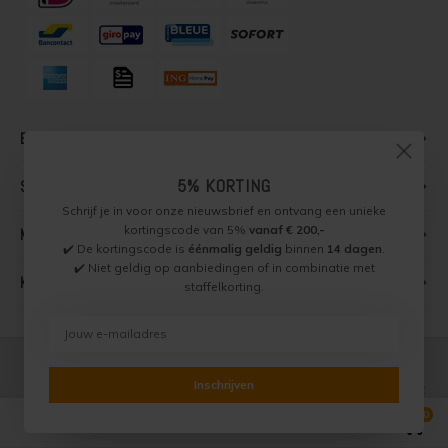
Bestellen
5% KORTING
Support
Schrijf je in voor onze nieuwsbrief en ontvang een unieke
kortingscode van 5%
vanaf € 200,-
Mijn account
✔️ De kortingscode is
éénmalig geldig
binnen
14 dagen
.
✔️ Niet geldig op aanbiedingen of in combinatie met
Keurmerken
staffelkorting.
Inschrijven
Aan alle foto's en teksten zijn auteursrechten verbonden. Het
is niet toegestaan om de inhoud van de website, zonder
0
Vergelijk producten
0
uitdrukkelijke schriftelijke toestemming, over te nemen, te