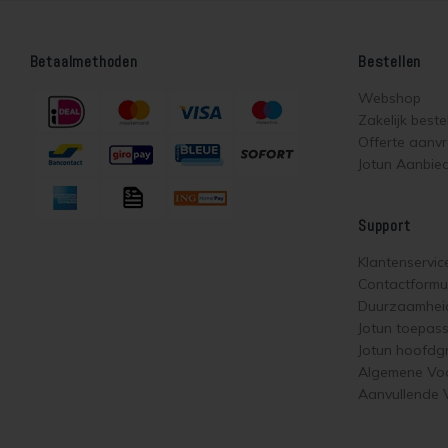
Betaalmethoden
Bestellen
Webshop
Zakelijk beste
Offerte aanv
Jotun Aanbie
Support
Klantenservic
Contactformul
Duurzaamhei
Jotun toepas
Jotun hoofdg
Algemene Vo
Aanvullende