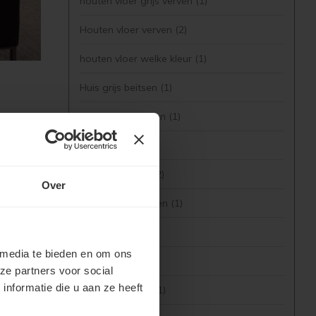
houten vloer grijs verven
(1)
Houten vloer verven
(2)
houten vloer welke kleur
(1)
Huis grijs beitsen
(1)
Huis zwart beitsen
(1)
Jotun
(3)
jotun demidekk
(2)
Over
Jotun grijze kleuren
(1)
Jotun houtverf
(1)
 media te bieden en om ons
Jotun Kleuren
(2)
ze partners voor social
nformatie die u aan ze heeft
Jotun Lady Verf
(1)