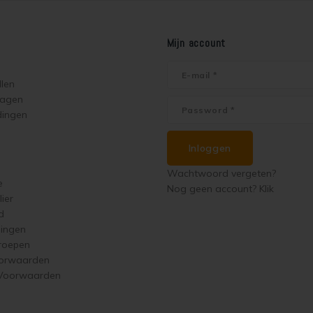
Mijn account
llen
ragen
dingen
Inloggen
Wachtwoord vergeten?
e
Nog geen account? Klik
ier
d
singen
roepen
orwaarden
 Voorwaarden