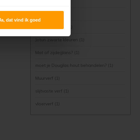
Jotun Sens
(4)
Jotun verf
(4)
Ja, dat vind ik goed
Jotun vloerverf
(1)
Jotun zwarte kleuren
(1)
Mat of zijdeglans?
(1)
moet je Douglas hout behandelen?
(1)
Muurverf
(1)
slijtvaste verf
(1)
vloerverf
(1)