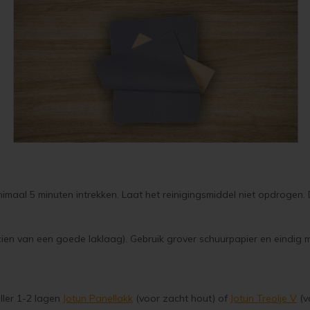
inimaal 5 minuten intrekken. Laat het reinigingsmiddel niet opdroge
ien van een goede laklaag). Gebruik grover schuurpapier en eindig 
ller 1-2 lagen
Jotun Panellakk
(voor zacht hout) of
Jotun Treolje V
(v