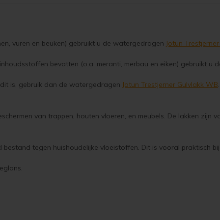
enen, vuren en beuken) gebruikt u de watergedragen
Jotun Trestjerne
nhoudsstoffen bevatten (o.a. meranti, merbau en eiken) gebruikt u de
 dit is, gebruik dan de watergedragen
Jotun Trestjerner Gulvlakk WB
schermen van trappen, houten vloeren, en meubels. De lakken zijn vo
 bestand tegen huishoudelijke vloeistoffen. Dit is vooral praktisch b
deglans.