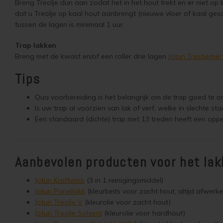
Breng Treolje dun aan zodat het in het hout trekt en er niet op
dat u Treolje op kaal hout aanbrengt (nieuwe vloer of kaal ge
tussen de lagen is minimaal 1 uur.
Trap lakken
Breng met de kwast en/of een roller drie lagen
Jotun Trestjerne
Tips
Qua voorbereiding is het belangrijk om de trap goed te on
Is uw trap al voorzien van lak of verf, welke in slechte s
Een standaard (dichte) trap met 13 treden heeft een opper
Aanbevolen producten voor het la
Jotun Kraftvask
(3 in 1 reinigingsmiddel)
Jotun Panellakk
(kleurbeits voor zacht hout, altijd afwerke
Jotun Treolje V
(kleurolie voor zacht hout)
Jotun Treolje Solvent
(kleurolie voor hardhout)