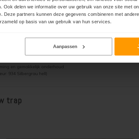
resultaat
. Ook delen we informatie over uw gebruik van onze site met on
rming en gemakkelijk onderhoud
e. Deze partners kunnen deze gegevens combineren met andere i
ur: 934 Silbergrau hell)
erzameld op basis van uw gebruik van hun services.
Aanpassen
resultaat
rming en gemakkelijk onderhoud
ur: 934 Silbergrau hell)
uw trap