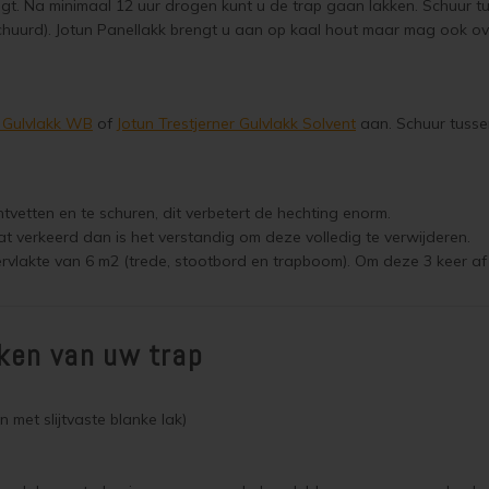
 ligt. Na minimaal 12 uur drogen kunt u de trap gaan lakken. Schuur t
schuurd). Jotun Panellakk brengt u aan op kaal hout maar mag ook o
r Gulvlakk WB
of
Jotun Trestjerner Gulvlakk Solvent
aan. Schuur tussen
tvetten en te schuren, dit verbetert de hechting enorm.
taat verkeerd dan is het verstandig om deze volledig te verwijderen.
vlakte van 6 m2 (trede, stootbord en trapboom). Om deze 3 keer af t
kken van uw trap
n met slijtvaste blanke lak)