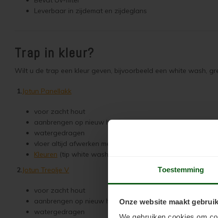
Bevat Uv-filter
Leverbaar in zijdemat en zijdeglans
Trap in kleur?
Wilt u de trap een kleur geven, bijvoorbeeld een white wash, gr
1.
Jotun Panellakk
voor zacht hout
aanbrengen op nieuw hout, eerder gelakt- gebeitst hout 
watergedragen
vloer altijd afwerken met blanke lak
Kleuren
(tip white wash kleur: 0754 PanellHvit | tip grey w
Toestemming
2.
Jotun Treolje V
voor zacht hout
aanbrengen op nieuw hout of kaal geschuurd hout.
Onze website maakt gebruik
watergedragen
We gebruiken cookies om cont