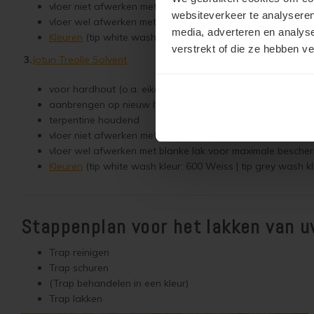
vloer niet afwerken met blanke lak voor meest natuurlijke 
websiteverkeer te analyseren
vloer wel afwerken met blanke lak voor maximale besche
media, adverteren en analys
Kleuren
(tip white wash kleur: 600 Weiss | tip grey wash kle
verstrekt of die ze hebben v
3.
Jotun Treolje Solvent
voor hardhout (o.a. eiken)
aanbrengen op nieuw hout of kaal geschuurd hout.
terpentine houdend
vloer niet afwerken met blanke lak voor meest natuurlijke 
vloer wel afwerken met blanke lak voor maximale besche
Kleuren
(tip white wash kleur: 600 Weiss | tip grey wash kle
Stappenplan voor het lakken van 
Trap reinigen
Trap schuren
(Trap behandelen in een kleur)
Trap lakken