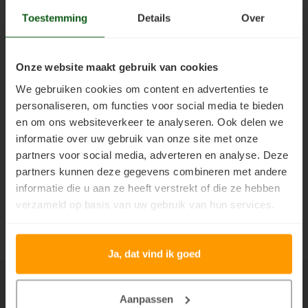
Toestemming
Details
Over
Vloerverf
Houten huis verven
Douglas white wash
Jotun Panellakk Kleuren
Trebitt Oljebeis
Reviews
Jotun 
Demid
Jotun 
Vloerlak
Houten huis wit verven
Douglas hout impregneren en beitsen
Jotun NCS Kleurenwaaier
Trebitt Matt Oljebeis
Reclameren
Jotun 
Demide
Jotun 
Onze website maakt gebruik van cookies
Vloerolie
Tuinhuis behandelen
Eikenhout impregneren en beitsen
Jotun RAL Kleurenwaaier
Trebitt Woodcare
Retour
We gebruiken cookies om content en advertenties te
Jotun 
Oxan A
personaliseren, om functies voor social media te bieden
White wash beits
Tuinhuis olien
Eikenhouten garage oliën
Olympic Stain Kleuren
Trestjerner Betongolje
Duurzaamheid
en om ons websiteverkeer te analyseren. Ook delen we
Bestellen
Oxan O
informatie over uw gebruik van onze site met onze
Muurverf
Tuinhuis beitsen
Eikenhout oliën in kleur 629 naturell
Sikkens Authentieke Kleuren
Trestjerner Gulvmaling
Veel Gestelde Vragen
partners voor social media, adverteren en analyse. Deze
Support
Oxan V
partners kunnen deze gegevens combineren met andere
Primers
Tuinhuis verven
Zweedse woning schilderen
Sikkens 3031 - 4041 kleuren
Primadekk 02
Garantie, Privacy & Cookie Voorwaarden
informatie die u aan ze heeft verstrekt of die ze hebben
Mijn account
Oxan 
verzameld op basis van uw gebruik van hun services.
Woonboot behandelen
Blokhut beitsen
Jotun oude kleuren
Benar
Keurmerken
Woonboot oliën
Veranda verven met de meest duurzame verf van Jotun
Jotun Kleurencombinaties
Demidekk Ultimate Tackfarg
Ja, dat vind ik goed
Woonboot beitsen
Tuinhuis verven in de kleuren wit en grijs
Oude Jotun Producten
Aan alle foto's en teksten zijn auteursrechten verbonden. Het
Aanpassen