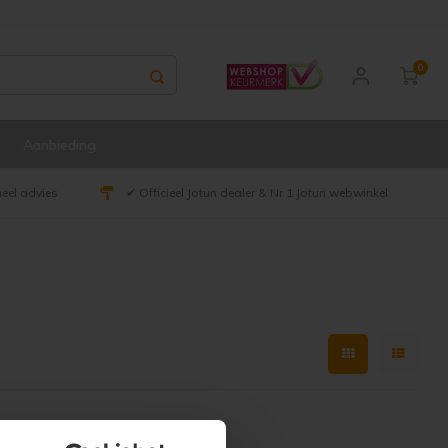
0
Aanbieding
ueel advies
✔ Officieel Jotun dealer & Nr 1 Jotun webwinkel