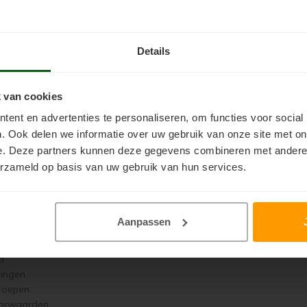
Details
Mijn account
 van cookies
ent en advertenties te personaliseren, om functies voor social
llen
. Ook delen we informatie over uw gebruik van onze site met on
ragen
e. Deze partners kunnen deze gegevens combineren met andere i
dingen
erzameld op basis van uw gebruik van hun services.
Inloggen
Wachtwoord vergeten?
Aanpassen
e
Nog geen account? Klik
ier
d
singen
roepen
orwaarden