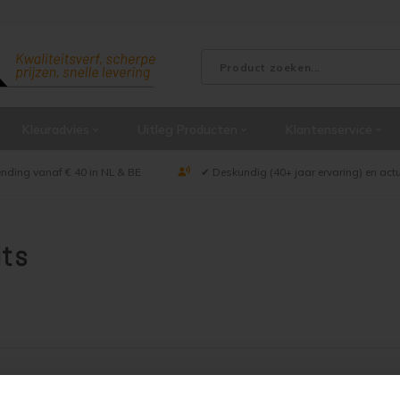
Kleuradvies
Uitleg Producten
Klantenservice
ending vanaf € 40 in NL & BE
✔ Deskundig (40+ jaar ervaring) en act
its