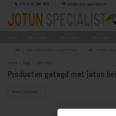
+31 6 16 246 450
info@jotun-specialist.nl
Home
Webwinkel
Verfadvies
Projecten
✔ Vóór 14:00 besteld, morgen* in huis
✔ Gratis verz
Home
Tags
jotun beits
Producten getagd met jotun be
Meest bekeken