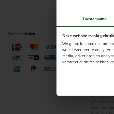
Toestemming
Betaalmethoden
Bestellen
Onze website maakt gebruik
Webshop
We gebruiken cookies om cont
Zakelijk beste
websiteverkeer te analyseren
Offerte aanv
media, adverteren en analys
Jotun Aanbie
verstrekt of die ze hebben v
Support
Klantenservic
Contactformul
Duurzaamhei
Jotun toepas
Jotun hoofdg
Algemene Vo