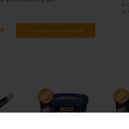
 de gebruiksaanwijzing door!
Toevoegen aan winkelwagen
N
l
V
Kleu