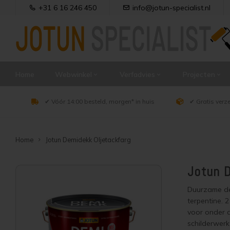
+31 6 16 246 450
info@jotun-specialist.nl
Home
Webwinkel
Verfadvies
Projecten
✔ Vóór 14:00 besteld, morgen* in huis
✔ Gratis verz
Home
Jotun Demidekk Oljetackfarg
Jotun D
Duurzame dek
terpentine. 2
voor onder de
schilderwerk 