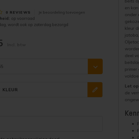
beits o
en kan
0
REVIEWS
Je beoordeling toevoegen
onder 
heid:
op voorraad
gekozen
dag, wordt ook op zaterdag bezorgd
kleur d
jatoba,
65
Oljetac
Incl. btw
worden
deel v
beitsl
65
primer
voldoe
Let op
W KLEUR
de ve
ongewi
Ken