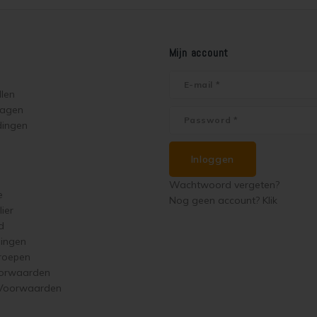
Mijn account
llen
ragen
dingen
Inloggen
Wachtwoord vergeten?
e
Nog geen account? Klik
ier
d
singen
roepen
orwaarden
 Voorwaarden