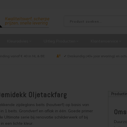
Kleuradvies
Uitleg Producten
Klantenservice
ending vanaf € 40 in NL & BE
✔ Deskundig (40+ jaar ervaring) en act
emidekk Oljetackfarg
Producti
kende zijdeglans beits (houtverf) op basis van
Omsc
 in 1 beits. Grondverf en aflak in één. Goede primer
 Ultimate serie bij renovatie schilderwerk of bij
Duurza
in een lichte kleur.