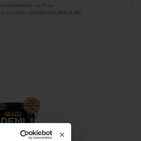
Overschilderbaar na 48 uur.
2 in 1 product. Grondverf en aflak in één.
Verwerking boven 0 graden Celsius.
Aanbrengen met kwast, roller (Anza pro) of airless spuit 120-
150 bar
iet in direct zonlicht schilderen.
Houtvochtigheid voor beitsen mag maximaal 18% zijn.
Past u toe als primer onder Demidekk indien u in een witte of
ichte kleur schildert.
erkrijgbaar in 3 liter.
Verf op basis van alkydolie.
Toepassing op alle houtsoorten, 1e laag op kaal hout
10%-15% verdunnen met terpentine.
Kan over oude terpentine houdende beitsen, lakken of
verven.
Kan worden overgeschilderd met watergedragen beitsen of
verven na 2 dagen droging.
Kwasten reinigen met terpentine
ren