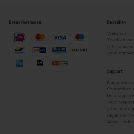
Betaalmethoden
Bestellen
Webshop
Zakelijk beste
Offerte aanv
Jotun Aanbie
Support
Klantenservic
Contactformul
Duurzaamhei
Jotun toepas
Jotun hoofdg
Algemene Vo
Aanvullende