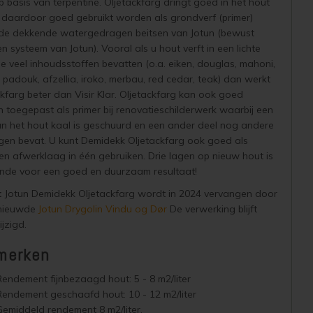
p basis van terpentine. Oljetackfarg dringt goed in het hout
 daardoor goed gebruikt worden als grondverf (primer)
de dekkende watergedragen beitsen van Jotun (bewust
 systeem van Jotun). Vooral als u hout verft in een lichte
ie veel inhoudsstoffen bevatten (o.a. eiken, douglas, mahoni,
 padouk, afzellia, iroko, merbau, red cedar, teak) dan werkt
kfarg beter dan Visir Klar. Oljetackfarg kan ook goed
 toegepast als primer bij renovatieschilderwerk waarbij een
an het hout kaal is geschuurd en een ander deel nog andere
agen bevat. U kunt Demidekk Oljetackfarg ook goed als
 en afwerklaag in één gebruiken. Drie lagen op nieuw hout is
nde voor een goed en duurzaam resultaat!
:
Jotun Demidekk Oljetackfarg wordt in 2024 vervangen door
rnieuwde
Jotun Drygolin Vindu og Dør
De verwerking blijft
jzigd.
merken
Rendement fijnbezaagd hout: 5 - 8 m2/liter
Rendement geschaafd hout: 10 - 12 m2/liter
Gemiddeld rendement 8 m2/liter.