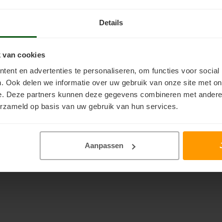
Ruim 2
KLEUR"
Details
ive
Jotun Demidekk Ultimate
Jotun Dem
 van cookies
Tackfarg
kwast (50
Duurzame, watergedragen
Meest d
ent en advertenties te personaliseren, om functies voor social
or alle
dekkende zijdeglans beits
waterge
. Ook delen we informatie over uw gebruik van onze site met on
wel
(houtverf) voor binnen en
zijdeglan
e. Deze partners kunnen deze gegevens combineren met andere i
buiten die de houtstructuur
voor koz
erzameld op basis van uw gebruik van hun services.
€147,20
€164,80
Incl. btw
 Jotun
accentueert en lange
vlonders
rf. Hoog
onderhoudsintervallen
boeiboor
soepel!
mogelijk maakt.
Aanpassen