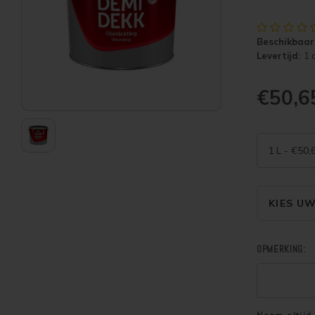
Beschikbaar
Levertijd:
1 
€50,
1 L - €50,
KIES U
OPMERKING: