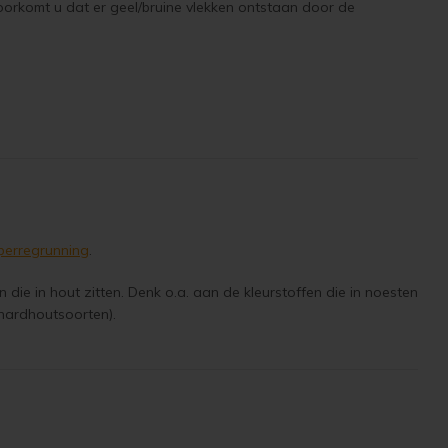
oorkomt u dat er geel/bruine vlekken ontstaan door de
Sperregrunning
.
die in hout zitten. Denk o.a. aan de kleurstoffen die in noesten
n hardhoutsoorten).