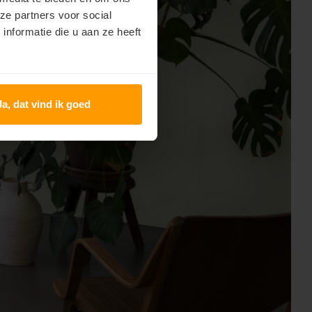
ze partners voor social
nformatie die u aan ze heeft
Ja, dat vind ik goed