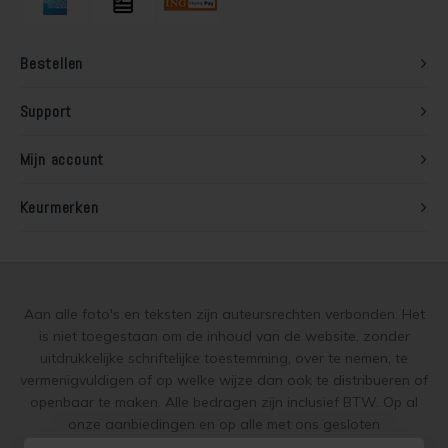
Houten vloer lakken
Bestellen
Trap verven
Support
Trap lakken
Mijn account
Houten vloer schuren
Keurmerken
Tegels coaten en/of schilderen
Jotun Oxan Olie als basis voor de vloer
Aan alle foto's en teksten zijn auteursrechten verbonden. Het
Vloerverf voor binnen
is niet toegestaan om de inhoud van de website, zonder
uitdrukkelijke schriftelijke toestemming, over te nemen, te
vermenigvuldigen of op welke wijze dan ook te distribueren of
Muurverf en Kleuren
openbaar te maken. Alle bedragen zijn inclusief BTW. Op al
onze aanbiedingen en op alle met ons gesloten
Muur verven zonder strepen
overeenkomsten gelden onze
garantie, privacy en cookie