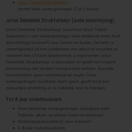
Demide
Jotun Trebitt Matt Oljebeis
Vloerverf
Houten huis verven
Douglas white wash
Jotun Panellakk Kleuren
Trebitt Oljebeis
Reviews
(matte beits watergedragen (2 in 1 beits))
Jotun 
Jotun 
Jotun Demidekk Strukturlasyr (oude omschrijving)
Demid
Vloerlak
Houten huis wit verven
Douglas hout impregneren en beitsen
Jotun NCS Kleurenwaaier
Trebitt Matt Oljebeis
Reclameren
Jotun 
Jotun 
Jotun Demidekk Strukturlasyr (voorheen Jotun Trebitt
Demide
Superbeis) is een watergedragen semi dekkende beits (half
Vloerolie
Tuinhuis behandelen
Eikenhout impregneren en beitsen
Jotun RAL Kleurenwaaier
Trebitt Woodcare
Retour
Jotun 
doorzichtige houtverf) voor binnen en buiten. De beits is
Oxan A
samengesteld uit een combinatie van alkyd en acrylaat en
White wash beits
Tuinhuis olien
Eikenhouten garage oliën
Olympic Stain Kleuren
Trestjerner Betongolje
Duurzaamheid
versterkt met UV-licht blokkerende componenten. Jotun
Demidekk Strukturlasyr is duurzaam en geeft een hogere
Oxan O
Muurverf
Tuinhuis beitsen
Eikenhout oliën in kleur 629 naturell
Sikkens Authentieke Kleuren
Trestjerner Gulvmaling
Veel Gestelde Vragen
bescherming dan andere transparante beitsen. Speciale
bestanddelen gaan schimmelgroei tegen. Deze
Oxan V
Primers
Tuinhuis verven
Zweedse woning schilderen
Sikkens 3031 - 4041 kleuren
Primadekk 02
Garantie, Privacy & Cookie Voorwaarden
watergedragen houtbeits vloeit goed, geeft hout een
natuurlijke uitstraling en is makkelijk aan te brengen.
Oxan 
Woonboot behandelen
Blokhut beitsen
Jotun oude kleuren
Benar
Tot 8 jaar onderhoudsarm
Woonboot oliën
Veranda verven met de meest duurzame verf van Jotun
Jotun Kleurencombinaties
Demidekk Ultimate Tackfarg
Semi dekkende watergedragen zijdeglans beits
(hybride, alkyd- acrylbeits waterverdunbaar).
Waterdampdoorlatend, zeer elastisch.
Woonboot beitsen
Tuinhuis verven in de kleuren wit en grijs
Oude Jotun Producten
6-8 jaar onderhoudsarm.