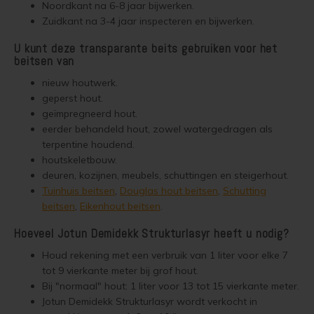
Noordkant na 6-8 jaar bijwerken.
Woonboot verven
Tuinhuis verven met Jotun Demidekk Ultimate
Zuidkant na 3-4 jaar inspecteren en bijwerken.
Schutting behandelen
Beste buitenverf voor tuinhuis en schuur
U kunt deze transparante beits gebruiken voor het
beitsen van
Schutting olien
Blokhut impregneren en beitsen
nieuw houtwerk.
geperst hout.
Schutting beitsen
Red Cedar kleur behouden
geïmpregneerd hout.
eerder behandeld hout, zowel watergedragen als
Schutting verven
Red Cedar behandelen en de vergrijzing tegengaan
terpentine houdend.
houtskeletbouw.
deuren, kozijnen, meubels, schuttingen en steigerhout.
Eikenhout behandelen
Red Cedar Oliën
Tuinhuis beitsen
,
Douglas hout beitsen
,
Schutting
beitsen
,
Eikenhout beitsen
.
Eikenhout olien
Red Cedar Olympic Stain Alternatief
Hoeveel Jotun Demidekk Strukturlasyr heeft u nodig?
Eikenhout beitsen
Olympic Oil Stain 704 overschilderen
Houd rekening met een verbruik van 1 liter voor elke 7
tot 9 vierkante meter bij grof hout.
Eikenhout verven
Olympic Oil Stain 704 Alternatief
Bij "normaal" hout: 1 liter voor 13 tot 15 vierkante meter.
Jotun Demidekk Strukturlasyr wordt verkocht in
Geïmpregneerd hout behandelen
Olympic Oil Stain 713 overschilderen