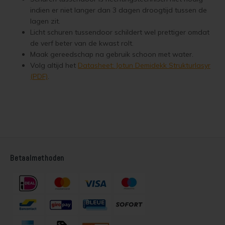
Steigerhout verven
indien er niet langer dan 3 dagen droogtijd tussen de
lagen zit.
Vurenhout behandelen
Licht schuren tussendoor schildert wel prettiger omdat
de verf beter van de kwast rolt.
Maak gereedschap na gebruik schoon met water.
Vurenhout olien
Volg altijd het
Datasheet: Jotun Demidekk Strukturlasyr
(PDF)
.
Vurenhout beitsen
Vurenhout verven
Kozijnen verven
Olympic Water Repellent Oil Stain Overschilderen
Betaalmethoden
Olympic Premium Acrylic Latex Stain Overschilderen
White wash vloer
Houten vloer verven