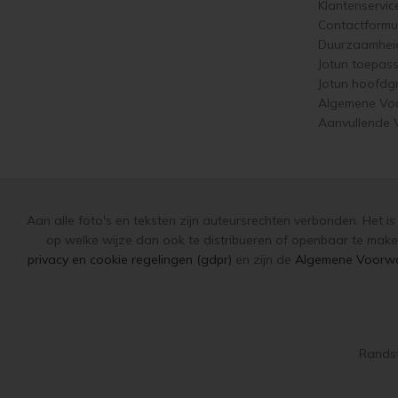
Klantenservic
Contactformul
Duurzaamhei
Jotun toepas
Jotun hoofdg
Algemene Vo
Aanvullende
Aan alle foto's en teksten zijn auteursrechten verbonden. Het i
op welke wijze dan ook te distribueren of openbaar te make
privacy en cookie regelingen (gdpr)
en zijn de
Algemene Voorw
Randst