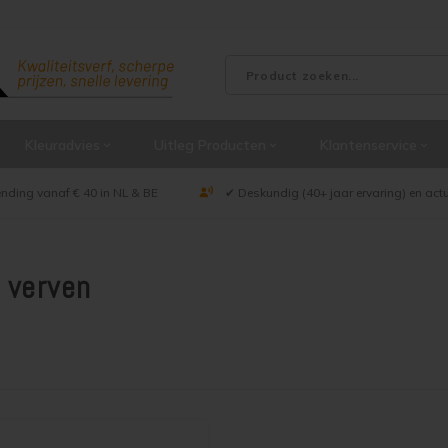
Kleuradvies
Uitleg Producten
Klantenservice
ending vanaf € 40 in NL & BE
✔ Deskundig (40+ jaar ervaring) en act
 verven