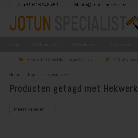
+31 6 16 246 450
info@jotun-specialist.nl
Home
Webwinkel
Verfadvies
Projecten
✔ Vóór 14:00 besteld, morgen* in huis
✔ Gratis verz
Home
Tags
Hekwerk verven
Producten getagd met Hekwerk
Meest bekeken