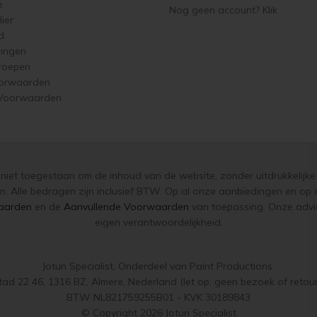
e
Nog geen account? Klik
ier
d
singen
roepen
orwaarden
 Voorwaarden
s niet toegestaan om de inhoud van de website, zonder uitdrukkelijke 
n. Alle bedragen zijn inclusief BTW. Op al onze aanbiedingen en o
aarden
en de
Aanvullende Voorwaarden
van toepassing. Onze advie
eigen verantwoordelijkheid.
Jotun Specialist, Onderdeel van Paint Productions.
ad 22 46, 1316 BZ, Almere, Nederland (let op: geen bezoek of retou
BTW NL821759255B01 - KVK 30189843
© Copyright 2026 Jotun Specialist