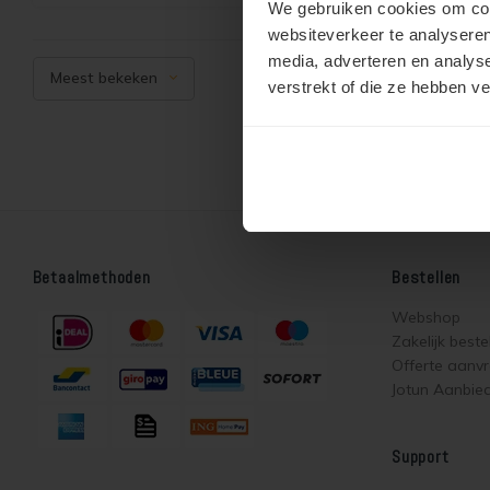
We gebruiken cookies om cont
websiteverkeer te analyseren
media, adverteren en analys
Meest bekeken
verstrekt of die ze hebben v
Betaalmethoden
Bestellen
Webshop
Zakelijk beste
Offerte aanv
Jotun Aanbie
Support