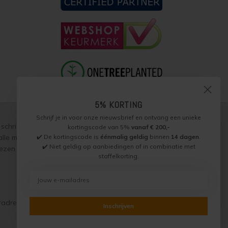
5% KORTING
Schrijf je in voor onze nieuwsbrief en ontvang een unieke
schriftelijke toestemming, over te nemen, te vermenigvuldigen of
kortingscode van 5%
vanaf € 200,-
✔️ De kortingscode is
éénmalig geldig
binnen
14 dagen
.
p alle met ons gesloten overeenkomsten gelden onze
garantie,
✔️ Niet geldig op aanbiedingen of in combinatie met
zen worden naar beste weten verstrekt, toepassing is altijd op
staffelkorting.
radres)
Inschrijven