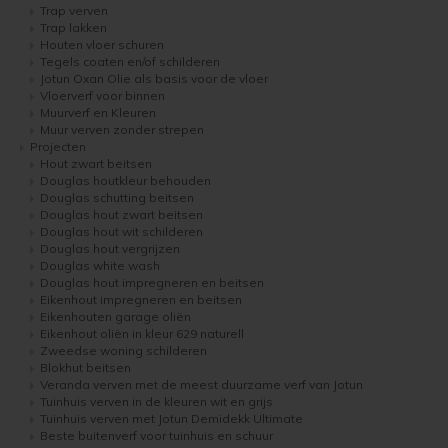
Trap verven
Trap lakken
Geïmpregneerd hout olien
Olympic Oil Stain 716 overschilderen
Houten vloer schuren
Tegels coaten en/of schilderen
Jotun Oxan Olie als basis voor de vloer
Geïmpregneerd hout beitsen
Olympic Oil Stain 716 alternatief
Vloerverf voor binnen
Muurverf en Kleuren
Muur verven zonder strepen
Geïmpregneerd hout verven
Olympic Oil Stain 717 overschilderen
Projecten
Hout zwart beitsen
Douglas houtkleur behouden
Grenen behandelen
Olympic Oil Stain 727 overschilderen
Douglas schutting beitsen
Douglas hout zwart beitsen
Douglas hout wit schilderen
Grenen oliën
Olympic Oil Stain 727 Alternatief
Douglas hout vergrijzen
Douglas white wash
Douglas hout impregneren en beitsen
Grenen beitsen
Olympic Stain 911 overschilderen
Eikenhout impregneren en beitsen
Eikenhouten garage oliën
Grenen verven
Betonvloer met Oxan Olie opnieuw behandelen
Eikenhout oliën in kleur 629 naturell
Zweedse woning schilderen
Blokhut beitsen
Lariks Hout Behandelen
Houten vloer wit verven
Veranda verven met de meest duurzame verf van Jotun
Tuinhuis verven in de kleuren wit en grijs
Tuinhuis verven met Jotun Demidekk Ultimate
Lariks hout olien
Houten vloer verven met de meest slijtvaste verf van Jotun
Beste buitenverf voor tuinhuis en schuur