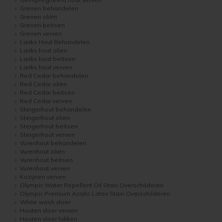
Woonboot verven
Tuinhuis verven met Jotun Demidekk Ultimate
Grenen behandelen
Grenen oliën
Grenen beitsen
Schutting behandelen
Beste buitenverf voor tuinhuis en schuur
Grenen verven
Lariks Hout Behandelen
Lariks hout olien
Schutting olien
Blokhut impregneren en beitsen
Lariks hout beitsen
Lariks hout verven
Red Cedar behandelen
Schutting beitsen
Red Cedar kleur behouden
Red Cedar oliën
Red Cedar beitsen
Red Cedar verven
Schutting verven
Red Cedar behandelen en de vergrijzing tegengaan
Steigerhout behandelen
Steigerhout olien
Eikenhout behandelen
Red Cedar Oliën
Steigerhout beitsen
Steigerhout verven
Vurenhout behandelen
Eikenhout olien
Red Cedar Olympic Stain Alternatief
Vurenhout olien
Vurenhout beitsen
Vurenhout verven
Eikenhout beitsen
Olympic Oil Stain 704 overschilderen
Kozijnen verven
Olympic Water Repellent Oil Stain Overschilderen
Olympic Premium Acrylic Latex Stain Overschilderen
Eikenhout verven
Olympic Oil Stain 704 Alternatief
White wash vloer
Houten vloer verven
Houten vloer lakken
Geïmpregneerd hout behandelen
Olympic Oil Stain 713 overschilderen