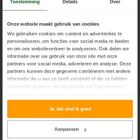
Toestemming
Details
Over
Steigerhout verven
Jotun Lady Rediscover Kleuren 2021
Jotun Lady Kleuren 2020
Jotun Lady Identity Kleuren 2019
Vurenhout behandelen
Jotun Lady meest verkochte kleuren
Onze website maakt gebruik van cookies
Jotun Lady Kleuren Voorbeelden
Jotun Trebitt Oljebeis Kleuren
We gebruiken cookies om content en advertenties te
Vurenhout olien
Jotun Trebitt Woodcare Kleuren
personaliseren, om functies voor social media te bieden
Jotun Treolje Kleuren
Jotun Panellakk Kleuren
en om ons websiteverkeer te analyseren. Ook delen we
Vurenhout beitsen
Jotun NCS Kleurenwaaier
informatie over uw gebruik van onze site met onze
Jotun RAL Kleurenwaaier
partners voor social media, adverteren en analyse. Deze
Olympic Stain Kleuren
Vurenhout verven
Semi Transparante Kleuren
partners kunnen deze gegevens combineren met andere
Dekkende Kleuren
informatie die u aan ze heeft verstrekt of die ze hebben
Kozijnen verven
Sikkens Authentieke Kleuren
Sikkens 3031 - 4041 kleuren
verzameld op basis van uw gebruik van hun services.
Jotun oude kleuren
Olympic Water Repellent Oil Stain Overschilderen
Jotun Trebitt Oljebeis Oude Kleuren
Jotun Demidekk Ultimate Kleuren
Jotun Demidekk Brilliant White Kleuren
Ja, dat vind ik goed
Olympic Premium Acrylic Latex Stain Overschilderen
Jotun Demidekk Dekkende Beitsen Kleuren
Jotun Demidekk 2016 Kleuren
Jotun Demidekk Strukturlasyr Kleuren
White wash vloer
Jotun Vegg og Tak Kleuren
Aanpassen
Jotun Demidekk Terrasslasyr Kleuren
Jotun Kleurencombinaties
Houten vloer verven