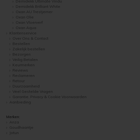
Demidekk Ultimate Vindu
Demidekk Brilliant White
Oxan AU Trestjerner
Oxan Olie
Oxan Vloerverf
Oxan Aqua
Klantenservice
Over Ons & Contact
Bestellen
Zakelijk bestellen
Bezorgen
Veilig Betalen
Keurmerken
Reviews
Reclameren
Retour
Duurzaamheid
Veel Gestelde Vragen
Garantie, Privacy & Cookie Voorwaarden
Aanbieding
Merken:
Anza
Goudhaantje
Jotun