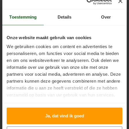
Vloerverf
Houten huis verven
Douglas white wash
Jotun Panellakk Kleuren
Trebitt Oljebeis
Reviews
Jotun 
Demid
Jotun 
Betaalmethoden
Toestemming
Details
Over
Vloerlak
Houten huis wit verven
Douglas hout impregneren en beitsen
Jotun NCS Kleurenwaaier
Trebitt Matt Oljebeis
Reclameren
Jotun 
Demide
Jotun 
Vloerolie
Tuinhuis behandelen
Eikenhout impregneren en beitsen
Jotun RAL Kleurenwaaier
Trebitt Woodcare
Retour
Onze website maakt gebruik van cookies
Jotun 
Oxan A
We gebruiken cookies om content en advertenties te
White wash beits
Tuinhuis olien
Eikenhouten garage oliën
Olympic Stain Kleuren
Trestjerner Betongolje
Duurzaamheid
Oxan O
personaliseren, om functies voor social media te bieden
en om ons websiteverkeer te analyseren. Ook delen we
Muurverf
Tuinhuis beitsen
Eikenhout oliën in kleur 629 naturell
Sikkens Authentieke Kleuren
Trestjerner Gulvmaling
Veel Gestelde Vragen
Oxan V
informatie over uw gebruik van onze site met onze
Bestellen
partners voor social media, adverteren en analyse. Deze
Primers
Tuinhuis verven
Zweedse woning schilderen
Sikkens 3031 - 4041 kleuren
Primadekk 02
Garantie, Privacy & Cookie Voorwaarden
Oxan 
partners kunnen deze gegevens combineren met andere
Support
informatie die u aan ze heeft verstrekt of die ze hebben
Woonboot behandelen
Blokhut beitsen
Jotun oude kleuren
Benar
verzameld op basis van uw gebruik van hun services.
Mijn account
Woonboot oliën
Veranda verven met de meest duurzame verf van Jotun
Jotun Kleurencombinaties
Demidekk Ultimate Tackfarg
Keurmerken
Ja, dat vind ik goed
Woonboot beitsen
Tuinhuis verven in de kleuren wit en grijs
Oude Jotun Producten