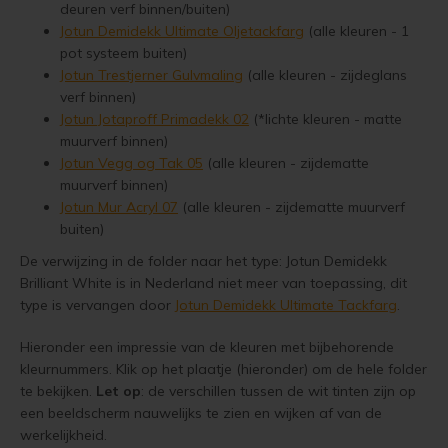
deuren verf binnen/buiten)
Jotun 
Vloerverf
Houten huis verven
Douglas white wash
Jotun Panellakk Kleuren
Trebitt Oljebeis
Reviews
Jotun Demidekk Ultimate Oljetackfarg
(alle kleuren - 1
Demid
Jotun 
pot systeem buiten)
Jotun 
Jotun Trestjerner Gulvmaling
(alle kleuren - zijdeglans
Vloerlak
Houten huis wit verven
Douglas hout impregneren en beitsen
Jotun NCS Kleurenwaaier
Trebitt Matt Oljebeis
Reclameren
Demide
Jotun 
verf binnen)
Jotun 
Jotun Jotaproff Primadekk 02
(*lichte kleuren - matte
Vloerolie
Tuinhuis behandelen
Eikenhout impregneren en beitsen
Jotun RAL Kleurenwaaier
Trebitt Woodcare
Retour
Oxan A
muurverf binnen)
Jotun Vegg og Tak 05
(alle kleuren - zijdematte
Jotun 
White wash beits
Tuinhuis olien
Eikenhouten garage oliën
Olympic Stain Kleuren
Trestjerner Betongolje
Duurzaamheid
Oxan O
muurverf binnen)
Jotun Mur Acryl 07
(alle kleuren - zijdematte muurverf
Muurverf
Tuinhuis beitsen
Eikenhout oliën in kleur 629 naturell
Sikkens Authentieke Kleuren
Trestjerner Gulvmaling
Veel Gestelde Vragen
buiten)
Oxan V
De verwijzing in de folder naar het type: Jotun Demidekk
Primers
Tuinhuis verven
Zweedse woning schilderen
Sikkens 3031 - 4041 kleuren
Primadekk 02
Garantie, Privacy & Cookie Voorwaarden
Oxan 
Brilliant White is in Nederland niet meer van toepassing, dit
type is vervangen door
Jotun Demidekk Ultimate Tackfarg
.
Woonboot behandelen
Blokhut beitsen
Benar
Jotun oude kleuren
Hieronder een impressie van de kleuren met bijbehorende
Woonboot oliën
Veranda verven met de meest duurzame verf van Jotun
Demidekk Ultimate Tackfarg
kleurnummers. Klik op het plaatje (hieronder) om de hele folder
te bekijken.
Let op
: de verschillen tussen de wit tinten zijn op
Jotun Kleurencombinaties
een beeldscherm nauwelijks te zien en wijken af van de
Woonboot beitsen
Tuinhuis verven in de kleuren wit en grijs
Oude Jotun Producten
werkelijkheid.