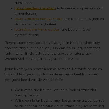
alleskunner)
Jotun Treolje Kleuren
Jotun 
Vloerverf
Houten huis verven
Douglas white wash
Trebitt Oljebeis
Reviews
Jotun Demidekk Cleantech
(alle kleuren - zijdeglans verf
Jotun 
Demid
binnen/buiten)
Jotun Panellakk Kleuren
Jotun 
Jotun Demidekk Infinity Details
(alle kleuren - kozijnen en
Vloerlak
Houten huis wit verven
Douglas hout impregneren en beitsen
Trebitt Matt Oljebeis
Reclameren
Jotun 
Demide
deuren verf binnen/buiten)
Jotun NCS Kleurenwaaier
Jotun Drygolin Vindu og Dør
(alle kleuren - 1 pot
Jotun 
Vloerolie
Tuinhuis behandelen
Eikenhout impregneren en beitsen
Trebitt Woodcare
Retour
Jotun 
Oxan A
systeem buiten)
Jotun RAL Kleurenwaaier
White wash beits
Tuinhuis olien
Eikenhouten garage oliën
Trestjerner Betongolje
Duurzaamheid
Bovenstaande verfsoorten vervangen in Nederland de lady
Oxan O
soorten: lady pure color, lady supreme finish, lady perfection,
Olympic Stain Kleuren
lady interior finish, lady balance, lady pure nature, lady
Muurverf
Tuinhuis beitsen
Eikenhout oliën in kleur 629 naturell
Trestjerner Gulvmaling
Veel Gestelde Vragen
Oxan V
wonderwall, lady aqua, lady pure nature white.
Sikkens Authentieke Kleuren
Primers
Tuinhuis verven
Zweedse woning schilderen
Primadekk 02
Garantie, Privacy & Cookie Voorwaarden
Oxan 
Jotun levert geen proefblikken of samples. De foto's online en
Sikkens 3031 - 4041 kleuren
in de folders geven op de meeste moderne beeldschermen
Woonboot behandelen
Blokhut beitsen
Benar
een goed beeld van de werkelijkheid.
Jotun oude kleuren
Woonboot oliën
Veranda verven met de meest duurzame verf van Jotun
Demidekk Ultimate Tackfarg
We leveren alle kleuren van Jotun (ook al staat niet
alles op de site).
Jotun Kleurencombinaties
Wilt u een Jotun kleurnummer bestellen en u ziet het niet
Woonboot beitsen
Tuinhuis verven in de kleuren wit en grijs
Oude Jotun Producten
op de site? Vul het Jotun kleurnummer in bij uw bestelling