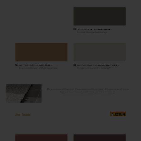
Houten vloer lakken
Trap verven
Trap lakken
Houten vloer schuren
Tegels coaten en/of schilderen
Jotun Oxan Olie als basis voor de vloer
Vloerverf voor binnen
Muurverf en Kleuren
Muur verven zonder strepen