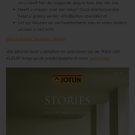
en u heeft het de volgende dag in huis (ma t/m za).
Woonboot verven
Tuinhuis verven met Jotun Demidekk Ultimate
Heeft u vragen over een kleur? Onze klantenservice
helpt u graag verder:
info@jotun-specialist.nl
Schutting behandelen
Beste buitenverf voor tuinhuis en schuur
Let op: kleuren op uw beeldscherm zien er soms anders
uit dan in het echt.
Schutting olien
Blokhut impregneren en beitsen
Kleurenfolder bestellen (lenen)
Schutting beitsen
Red Cedar kleur behouden
Alle kleuren kunt u bekijken en selecteren via de "KIES UW
KLEUR" knop op de productpagina in onze
webwinkel
Schutting verven
Red Cedar behandelen en de vergrijzing tegengaan
Eikenhout behandelen
Red Cedar Oliën
Eikenhout olien
Red Cedar Olympic Stain Alternatief
Eikenhout beitsen
Olympic Oil Stain 704 overschilderen
Eikenhout verven
Olympic Oil Stain 704 Alternatief
Geïmpregneerd hout behandelen
Olympic Oil Stain 713 overschilderen