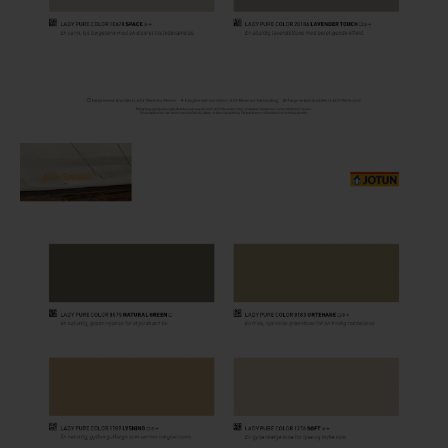
Steigerhout verven
Vurenhout behandelen
Vurenhout olien
Vurenhout beitsen
Vurenhout verven
Kozijnen verven
Olympic Water Repellent Oil Stain Overschilderen
Olympic Premium Acrylic Latex Stain Overschilderen
White wash vloer
Houten vloer verven