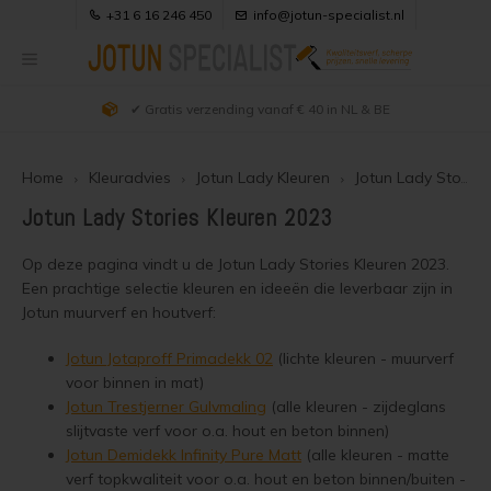
+31 6 16 246 450
info@jotun-specialist.nl
✔ Deskundig (40+ jaar ervaring) en actueel advies
Hoofdmenu / uitleg producten
Hoofdmenu / klantenservice
Hoofdmenu / kleuradvies
Hoofdmenu / webwinkel
Hoofdmenu / verfadvies
Hoofdmenu / projecten
Hoofdmenu /
Hoofdmenu /
Hoofdmenu /
Hoofdmenu /
Hoofdmenu 
matt kleuren 
matt kleuren 
matt kleuren 
demidekk cle
Uitleg Producten
Klantenservice
Kleuradvies
Verfadvies
Webwinkel
Projecten
vindu og d
kleuren / 
kleuren / 
kleuren / 
jotun ral kl
jotun ral kl
betongol
Home
Kleuradvies
Jotun Lady Kleuren
Jotun Lady Stories Kleuren 2023
303
Alle producten
Douglas hout behandelen
Hout zwart beitsen
Jotun Demidekk 2024 Kleuren
Jotun producten overzicht
Over Ons & Contact
Jotun Lady Stories Kleuren 2023
Jotun 
Semi 
Beits en Houtverf
Douglas hout olien
Douglas houtkleur behouden
Jotun Demidekk Infinity Pure Matt Kleuren
Visir Oljegrunning Klar
Bestellen
Op deze pagina vindt u de Jotun Lady Stories Kleuren 2023.
Jotun 
Zwarte
Demid
Een prachtige selectie kleuren en ideeën die leverbaar zijn in
Jotun 
Dekke
Jotun muurverf en houtverf:
Houtolie
Douglas hout beitsen
Douglas schutting beitsen
Demidekk Cleantech
Zakelijk bestellen
Jotun 
Jotun 
Vegg 
Jotun Lady Kleuren
Jotun Jotaproff Primadekk 02
(lichte kleuren - muurverf
Jotun 
Blanke lak
Douglas hout verven
Douglas hout zwart beitsen
Demidekk Infinity Pure Matt
Bezorgen
Jotun 
Jotun 
Demid
voor binnen in mat)
Jotun Trebitt Oljebeis Kleuren
Jotun Trestjerner Gulvmaling
(alle kleuren - zijdeglans
Jotun 
Kozijnenverf
Houten huis oliën
Douglas hout wit schilderen
Demidekk Infinity Details
Veilig Betalen
Jotun
Jotun 
Demid
slijtvaste verf voor o.a. hout en beton binnen)
Jotun Trebitt Woodcare Kleuren
Jotun Demidekk Infinity Pure Matt
(alle kleuren - matte
Jotun 
Vlonderolie
Houten huis beitsen
Douglas hout vergrijzen
Drygolin Vindu og Dor
Keurmerken
verf topkwaliteit voor o.a. hout en beton binnen/buiten -
Jotun 
Licht 
Demide