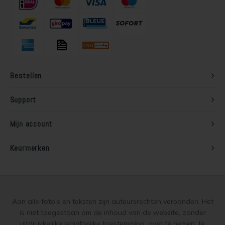
Lariks hout beitsen
Trap wit verven
Lariks hout verven
Houten vloer grijs verven
Red Cedar behandelen
Jotun Lady kleur 7163 Minty Breeze
Bestellen
Red Cedar oliën
Support
Red Cedar beitsen
Mijn account
Red Cedar verven
Keurmerken
Steigerhout behandelen
Steigerhout olien
Aan alle foto's en teksten zijn auteursrechten verbonden. Het
Steigerhout beitsen
is niet toegestaan om de inhoud van de website, zonder
uitdrukkelijke schriftelijke toestemming, over te nemen, te