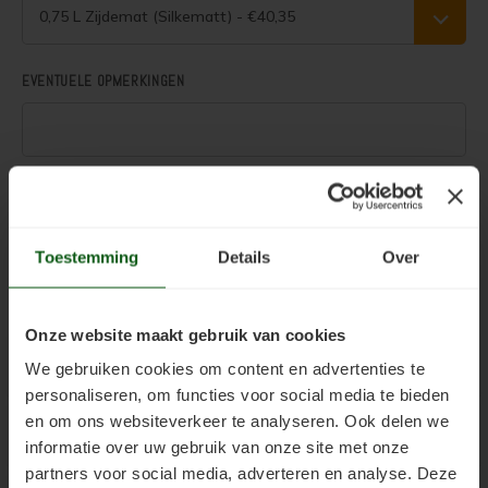
Woonboot verven
Tuinhuis verven met Jotun Demidekk Ultimate
0,75 L Zijdemat (Silkematt) - €40,35
Schutting behandelen
Beste buitenverf voor tuinhuis en schuur
EVENTUELE OPMERKINGEN
Schutting olien
Blokhut impregneren en beitsen
Schutting beitsen
Red Cedar kleur behouden
.
Schutting verven
Red Cedar behandelen en de vergrijzing tegengaan
Toevoegen aan winkelwagen
Toestemming
Details
Over
Eikenhout behandelen
Red Cedar Oliën
Eikenhout olien
Red Cedar Olympic Stain Alternatief
Onze website maakt gebruik van cookies
Productinformatie
We gebruiken cookies om content en advertenties te
Eikenhout beitsen
Olympic Oil Stain 704 overschilderen
personaliseren, om functies voor social media te bieden
en om ons websiteverkeer te analyseren. Ook delen we
Eikenhout verven
Olympic Oil Stain 704 Alternatief
Gebruiksaanwijzing
informatie over uw gebruik van onze site met onze
partners voor social media, adverteren en analyse. Deze
Geïmpregneerd hout behandelen
Olympic Oil Stain 713 overschilderen