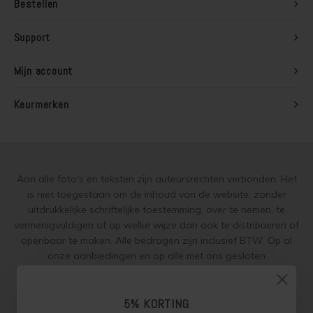
Bestellen
Steigerhout verven
Support
Vurenhout behandelen
Mijn account
Vurenhout olien
Keurmerken
Vurenhout beitsen
Vurenhout verven
Kozijnen verven
Aan alle foto's en teksten zijn auteursrechten verbonden. Het
is niet toegestaan om de inhoud van de website, zonder
uitdrukkelijke schriftelijke toestemming, over te nemen, te
Olympic Water Repellent Oil Stain Overschilderen
vermenigvuldigen of op welke wijze dan ook te distribueren of
openbaar te maken. Alle bedragen zijn inclusief BTW. Op al
Olympic Premium Acrylic Latex Stain Overschilderen
onze aanbiedingen en op alle met ons gesloten
overeenkomsten gelden onze
garantie, privacy en cookie
White wash vloer
regelingen (gdpr)
en zijn de
Algemene Voorwaarden
en de
Aanvullende Voorwaarden
van toepassing. Onze adviezen
5% KORTING
Houten vloer verven