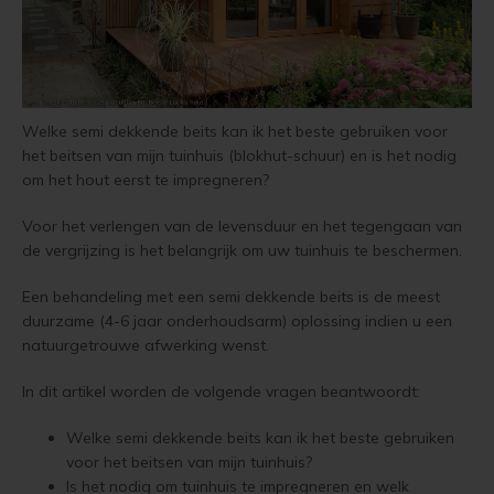
Vloerverf
Houten huis verven
Douglas white wash
Jotun Panellakk Kleuren
Trebitt Oljebeis
Reviews
Jotun 
Demid
Jotun 
Vloerlak
Houten huis wit verven
Douglas hout impregneren en beitsen
Jotun NCS Kleurenwaaier
Trebitt Matt Oljebeis
Reclameren
Jotun 
Demide
Jotun 
Welke semi dekkende beits kan ik het beste gebruiken voor
Vloerolie
Tuinhuis behandelen
Eikenhout impregneren en beitsen
Jotun RAL Kleurenwaaier
Trebitt Woodcare
Retour
Jotun 
Oxan A
het beitsen van mijn tuinhuis (blokhut-schuur) en is het nodig
om het hout eerst te impregneren?
White wash beits
Tuinhuis olien
Eikenhouten garage oliën
Olympic Stain Kleuren
Trestjerner Betongolje
Duurzaamheid
Oxan O
Voor het verlengen van de levensduur en het tegengaan van
Muurverf
Eikenhout oliën in kleur 629 naturell
Sikkens Authentieke Kleuren
Trestjerner Gulvmaling
Veel Gestelde Vragen
de vergrijzing is het belangrijk om uw tuinhuis te beschermen.
Oxan V
Tuinhuis beitsen
Een behandeling met een semi dekkende beits is de meest
Primers
Zweedse woning schilderen
Sikkens 3031 - 4041 kleuren
Primadekk 02
Garantie, Privacy & Cookie Voorwaarden
Oxan 
duurzame (4-6 jaar onderhoudsarm) oplossing indien u een
Tuinhuis verven
natuurgetrouwe afwerking wenst.
Blokhut beitsen
Jotun oude kleuren
Benar
Woonboot behandelen
In dit artikel worden de volgende vragen beantwoordt:
Veranda verven met de meest duurzame verf van Jotun
Jotun Kleurencombinaties
Demidekk Ultimate Tackfarg
Woonboot oliën
Welke semi dekkende beits kan ik het beste gebruiken
Tuinhuis verven in de kleuren wit en grijs
Oude Jotun Producten
voor het beitsen van mijn tuinhuis?
Is het nodig om tuinhuis te impregneren en welk
Woonboot beitsen