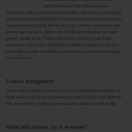
Lariks hout olien
belastend voor het milieu en even
Trap wit verven
duurzaam. Met onderhoudsintervallen van 4 tot 6 jaar biedt
Lariks hout beitsen
deze beits een langdurige bescherming met behoud van een
Houten vloer grijs verven
natuurlijke uitstraling. Het is een 2-in-1 beits, waardoor een
primer niet nodig is. Alleen op hardhout adviseren we een
Lariks hout verven
Jotun Lady kleur 7163 Minty Breeze
primer, zoals Jotun Trebitt zijdeglans verdund met 10%
terpentine. Met Jotun Trebitt Matt Oljebeis geniet u van een
Red Cedar behandelen
natuurlijke, matte afwerking en een duurzame bescherming
van uw hout.
Red Cedar oliën
Red Cedar beitsen
Tuinhuis impregneren?
Red Cedar verven
Jotun trebitt Oljebeis is een 2 in 1 beits (impregneermiddel en
beits in één) en bevat schimmelwerende stoffen. Het gebruik
Steigerhout behandelen
van een primer of impregneermiddel is daarom niet nodig.
Steigerhout olien
Welke beits kleuren zijn er leverbaar?
Steigerhout beitsen