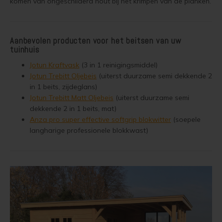
komen van ongeschilderd hout bij het krimpen van de planken.
Aanbevolen producten voor het beitsen van uw
tuinhuis
Jotun Kraftvask
(3 in 1 reinigingsmiddel)
Jotun Trebitt Oljebeis
(uiterst duurzame semi dekkende 2
in 1 beits, zijdeglans)
Jotun Trebitt Matt Oljebeis
(uiterst duurzame semi
dekkende 2 in 1 beits, mat)
Anza pro super effective softgrip blokwitter
(soepele
langharige professionele blokkwast)