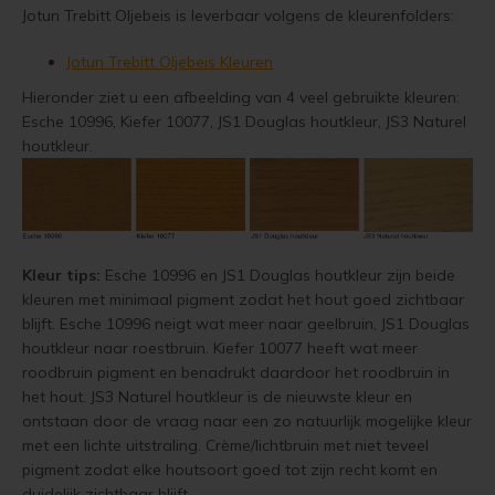
Jotun Trebitt Oljebeis is leverbaar volgens de kleurenfolders:
Steigerhout verven
Jotun Trebitt Oljebeis Kleuren
Hieronder ziet u een afbeelding van 4 veel gebruikte kleuren:
Vurenhout behandelen
Esche 10996, Kiefer 10077, JS1 Douglas houtkleur, JS3 Naturel
houtkleur.
Vurenhout olien
Vurenhout beitsen
Vurenhout verven
Kleur tips:
Esche 10996 en JS1 Douglas houtkleur zijn beide
kleuren met minimaal pigment zodat het hout goed zichtbaar
Kozijnen verven
blijft. Esche 10996 neigt wat meer naar geelbruin, JS1 Douglas
houtkleur naar roestbruin. Kiefer 10077 heeft wat meer
Olympic Water Repellent Oil Stain Overschilderen
roodbruin pigment en benadrukt daardoor het roodbruin in
het hout. JS3 Naturel houtkleur is de nieuwste kleur en
Olympic Premium Acrylic Latex Stain Overschilderen
ontstaan door de vraag naar een zo natuurlijk mogelijke kleur
met een lichte uitstraling. Crème/lichtbruin met niet teveel
pigment zodat elke houtsoort goed tot zijn recht komt en
White wash vloer
duidelijk zichtbaar blijft.