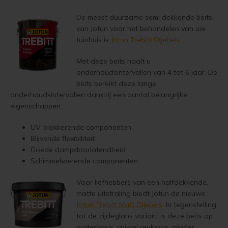
Geïmpregneerd hout behandelen
De meest duurzame semi dekkende beits
Olympic Oil Stain 716 overschilderen
van Jotun voor het behandelen van uw
Geïmpregneerd hout olien
tuinhuis is
Jotun Trebitt Oljebeis
.
Olympic Oil Stain 716 alternatief
Met deze beits haalt u
Geïmpregneerd hout beitsen
onderhoudsintervallen van 4 tot 6 jaar. De
Olympic Oil Stain 717 overschilderen
beits bereikt deze lange
Geïmpregneerd hout verven
onderhoudsintervallen dankzij een aantal belangrijke
Olympic Oil Stain 727 overschilderen
eigenschappen:
Grenen behandelen
Olympic Oil Stain 727 Alternatief
UV-blokkerende componenten
Grenen oliën
Blijvende flexibiliteit
Olympic Stain 911 overschilderen
Goede dampdoorlatendheid
Schimmelwerende componenten
Grenen beitsen
Betonvloer met Oxan Olie opnieuw behandelen
Voor liefhebbers van een halfdekkende,
Grenen verven
matte uitstraling biedt Jotun de nieuwe
Houten vloer wit verven
Jotun Trebitt Matt Oljebeis
. In tegenstelling
Lariks Hout Behandelen
tot de zijdeglans variant is deze beits op
Houten vloer verven met de meest slijtvaste verf van Jotun
waterbasis, vrijwel reukloos, minder