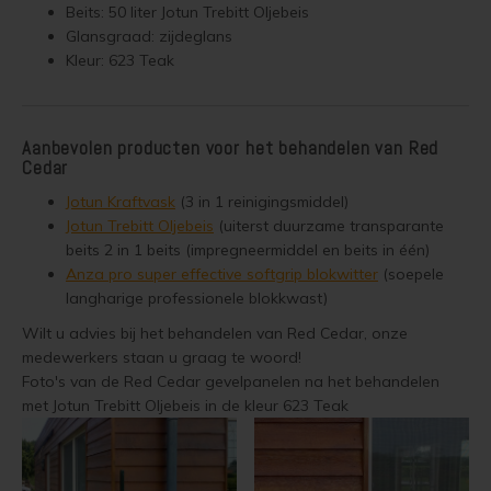
Beits: 50 liter Jotun Trebitt Oljebeis
Glansgraad: zijdeglans
Houten vloer lakken
Kleur: 623 Teak
Trap verven
Aanbevolen producten voor het behandelen van Red
Trap lakken
Cedar
Jotun Kraftvask
(3 in 1 reinigingsmiddel)
Houten vloer schuren
Jotun Trebitt Oljebeis
(uiterst duurzame transparante
beits 2 in 1 beits (impregneermiddel en beits in één)
Tegels coaten en/of schilderen
Anza pro super effective softgrip blokwitter
(soepele
langharige professionele blokkwast)
Jotun Oxan Olie als basis voor de vloer
Wilt u advies bij het behandelen van Red Cedar, onze
medewerkers staan u graag te woord!
Vloerverf voor binnen
Foto's van de Red Cedar gevelpanelen na het behandelen
met Jotun Trebitt Oljebeis in de kleur 623 Teak
Muurverf en Kleuren
Muur verven zonder strepen