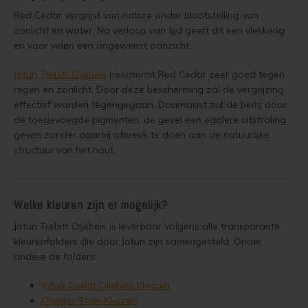
Red Cedar vergrijst van nature onder blootstelling van
Olympic Oil Stain 713 overschilderen
zonlicht en water. Na verloop van tijd geeft dit een vlekkerig
Geïmpregneerd hout olien
en voor velen een ongewenst aanzicht.
Olympic Oil Stain 716 overschilderen
Geïmpregneerd hout beitsen
Jotun Trebitt Oljebeis
beschermt Red Cedar zeer goed tegen
Olympic Oil Stain 716 alternatief
regen en zonlicht. Door deze bescherming zal de vergrijzing
Geïmpregneerd hout verven
effectief worden tegengegaan. Daarnaast zal de beits door
Olympic Oil Stain 717 overschilderen
de toegevoegde pigmenten, de gevel een egalere uitstraling
Grenen behandelen
geven zonder daarbij afbreuk te doen aan de natuurlijke
structuur van het hout.
Olympic Oil Stain 727 overschilderen
Grenen oliën
Olympic Oil Stain 727 Alternatief
Grenen beitsen
Welke kleuren zijn er mogelijk?
Olympic Stain 911 overschilderen
Jotun Trebitt Oljebeis is leverbaar volgens alle transparante
Grenen verven
kleurenfolders die door Jotun zijn samengesteld. Onder
Betonvloer met Oxan Olie opnieuw behandelen
andere de folders:
Lariks Hout Behandelen
Houten vloer wit verven
Jotun Trebitt Oljebeis Kleuren
Lariks hout olien
Olympic Stain Kleuren