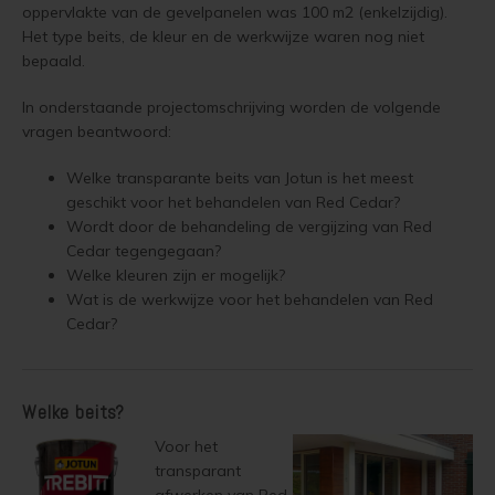
oppervlakte van de gevelpanelen was 100 m2 (enkelzijdig).
Vloerverf
Houten huis verven
Douglas white wash
Jotun Panellakk Kleuren
Trebitt Oljebeis
Reviews
Het type beits, de kleur en de werkwijze waren nog niet
Jotun 
Demid
Jotun 
bepaald.
Vloerlak
Houten huis wit verven
Douglas hout impregneren en beitsen
Jotun NCS Kleurenwaaier
Trebitt Matt Oljebeis
Reclameren
Jotun 
Demide
Jotun 
In onderstaande projectomschrijving worden de volgende
vragen beantwoord:
Vloerolie
Tuinhuis behandelen
Eikenhout impregneren en beitsen
Jotun RAL Kleurenwaaier
Trebitt Woodcare
Retour
Jotun 
Oxan A
Welke transparante beits van Jotun is het meest
White wash beits
Tuinhuis olien
Eikenhouten garage oliën
Olympic Stain Kleuren
Trestjerner Betongolje
Duurzaamheid
Oxan O
geschikt voor het behandelen van Red Cedar?
Wordt door de behandeling de vergijzing van Red
Muurverf
Tuinhuis beitsen
Eikenhout oliën in kleur 629 naturell
Sikkens Authentieke Kleuren
Trestjerner Gulvmaling
Veel Gestelde Vragen
Cedar tegengegaan?
Oxan V
Welke kleuren zijn er mogelijk?
Primers
Tuinhuis verven
Zweedse woning schilderen
Sikkens 3031 - 4041 kleuren
Primadekk 02
Garantie, Privacy & Cookie Voorwaarden
Wat is de werkwijze voor het behandelen van Red
Oxan 
Cedar?
Woonboot behandelen
Blokhut beitsen
Jotun oude kleuren
Benar
Woonboot oliën
Veranda verven met de meest duurzame verf van Jotun
Jotun Kleurencombinaties
Demidekk Ultimate Tackfarg
Welke beits?
Voor het
Woonboot beitsen
Tuinhuis verven in de kleuren wit en grijs
Oude Jotun Producten
transparant