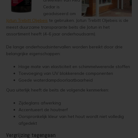
afwerken van Red
Woonboot verven
Tuinhuis verven met Jotun Demidekk Ultimate
Cedar is
geadviseerd om
Schutting behandelen
Beste buitenverf voor tuinhuis en schuur
Jotun Trebitt Oljebeis
te gebruiken. Jotun Trebitt Oljebeis is de
meest duurzame transparante beits die Jotun in het
Schutting olien
Blokhut impregneren en beitsen
assortiment heeft (4-6 jaar onderhoudsarm).
De lange onderhoudsintervallen worden bereikt door drie
Schutting beitsen
Red Cedar kleur behouden
belangrijke eigenschappen:
Schutting verven
Hoge mate van elasticiteit en schimmelwerende stoffen
Red Cedar behandelen en de vergrijzing tegengaan
Toevoeging van UV blokkerende componenten
Eikenhout behandelen
Goede waterdampdoorlaatbaarheid
Red Cedar Oliën
Qua uiterlijk heeft de beits de volgende kenmerken:
Eikenhout olien
Red Cedar Olympic Stain Alternatief
Zijdeglans afwerking
Eikenhout beitsen
Accentueert de houtnerf
Oorspronkelijk kleur van het hout wordt niet volledig
Olympic Oil Stain 704 overschilderen
Eikenhout verven
afgedekt
Olympic Oil Stain 704 Alternatief
Vergrijzing tegengaan
Geïmpregneerd hout behandelen