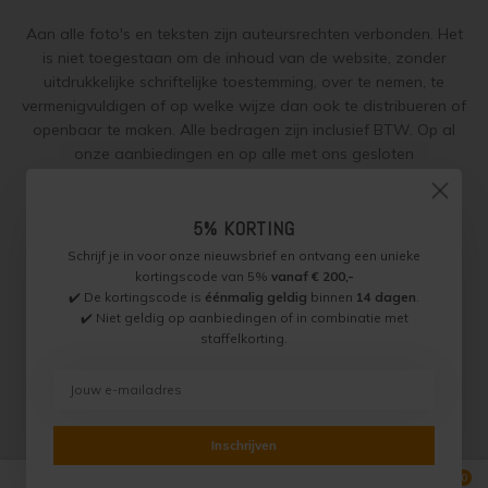
Steigerhout verven
Aan alle foto's en teksten zijn auteursrechten verbonden. Het
is niet toegestaan om de inhoud van de website, zonder
Vurenhout behandelen
uitdrukkelijke schriftelijke toestemming, over te nemen, te
vermenigvuldigen of op welke wijze dan ook te distribueren of
Vurenhout olien
openbaar te maken. Alle bedragen zijn inclusief BTW. Op al
onze aanbiedingen en op alle met ons gesloten
Vurenhout beitsen
overeenkomsten gelden onze
garantie, privacy en cookie
regelingen (gdpr)
en zijn de
Algemene Voorwaarden
en de
Vurenhout verven
5% KORTING
Aanvullende Voorwaarden
van toepassing. Onze adviezen
worden naar beste weten verstrekt, toepassing is altijd op
Schrijf je in voor onze nieuwsbrief en ontvang een unieke
eigen verantwoordelijkheid.
Kozijnen verven
kortingscode van 5%
vanaf € 200,-
✔️ De kortingscode is
éénmalig geldig
binnen
14 dagen
.
✔️ Niet geldig op aanbiedingen of in combinatie met
Olympic Water Repellent Oil Stain Overschilderen
staffelkorting.
Jotun Specialist, Onderdeel van Paint Productions.
Randstad 22 46, 1316 BZ, Almere, Nederland (let op: geen
Olympic Premium Acrylic Latex Stain Overschilderen
bezoek of retouradres)
BTW NL821759255B01 - KVK 30189843
White wash vloer
© Copyright 2026 Jotun Specialist
Inschrijven
0
Vergelijk producten
0
Houten vloer verven