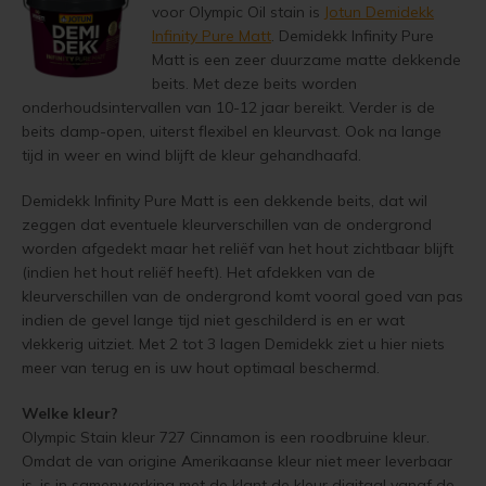
voor Olympic Oil stain is
Jotun Demidekk
Vloerverf
Houten huis verven
Douglas white wash
Jotun Panellakk Kleuren
Trebitt Oljebeis
Reviews
Infinity Pure Matt
. Demidekk Infinity Pure
Jotun 
Demid
Jotun 
Matt is een zeer duurzame matte dekkende
beits. Met deze beits worden
Vloerlak
Houten huis wit verven
Douglas hout impregneren en beitsen
Jotun NCS Kleurenwaaier
Trebitt Matt Oljebeis
Reclameren
Jotun 
Demide
Jotun 
onderhoudsintervallen van 10-12 jaar bereikt. Verder is de
beits damp-open, uiterst flexibel en kleurvast. Ook na lange
Vloerolie
Tuinhuis behandelen
Eikenhout impregneren en beitsen
Jotun RAL Kleurenwaaier
Trebitt Woodcare
Retour
Jotun 
Oxan A
tijd in weer en wind blijft de kleur gehandhaafd.
White wash beits
Tuinhuis olien
Eikenhouten garage oliën
Olympic Stain Kleuren
Trestjerner Betongolje
Duurzaamheid
Oxan O
Demidekk Infinity Pure Matt is een dekkende beits, dat wil
zeggen dat eventuele kleurverschillen van de ondergrond
Muurverf
Tuinhuis beitsen
Eikenhout oliën in kleur 629 naturell
Sikkens Authentieke Kleuren
Trestjerner Gulvmaling
Veel Gestelde Vragen
worden afgedekt maar het reliëf van het hout zichtbaar blijft
Oxan V
(indien het hout reliëf heeft). Het afdekken van de
Primers
Tuinhuis verven
Zweedse woning schilderen
Sikkens 3031 - 4041 kleuren
Primadekk 02
Garantie, Privacy & Cookie Voorwaarden
kleurverschillen van de ondergrond komt vooral goed van pas
Oxan 
indien de gevel lange tijd niet geschilderd is en er wat
vlekkerig uitziet. Met 2 tot 3 lagen Demidekk ziet u hier niets
Woonboot behandelen
Blokhut beitsen
Jotun oude kleuren
Benar
meer van terug en is uw hout optimaal beschermd.
Woonboot oliën
Veranda verven met de meest duurzame verf van Jotun
Jotun Kleurencombinaties
Demidekk Ultimate Tackfarg
Welke kleur?
Olympic Stain kleur 727 Cinnamon is een roodbruine kleur.
Woonboot beitsen
Tuinhuis verven in de kleuren wit en grijs
Oude Jotun Producten
Omdat de van origine Amerikaanse kleur niet meer leverbaar
is, is in samenwerking met de klant de kleur digitaal vanaf de