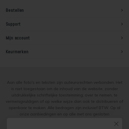
Bestellen
Support
Mijn account
Keurmerken
Aan alle foto's en teksten zijn auteursrechten verbonden. Het
is niet toegestaan om de inhoud van de website, zonder
uitdrukkelijke schriftelijke toestemming, over te nemen, te
vermenigvuldigen of op welke wijze dan ook te distribueren of
openbaar te maken. Alle bedragen zijn inclusief BTW. Op al
onze aanbiedingen en op alle met ons gesloten
overeenkomsten gelden onze
garantie, privacy en cookie
regelingen (gdpr)
en zijn de
Algemene Voorwaarden
en de