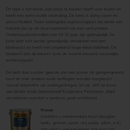
Douglas hout vergrijzen
Vloerverf
Houten huis verven
Jotun Panellakk Kleuren
Trebitt Oljebeis
Reviews
Dit type is het beste wat Jotun te bieden heeft voor buiten en
Jotun 
Demid
Jotun 
heeft een extra matte uitstraling. De beits is damp-open en
Douglas white wash
uiterst flexibel. Twee belangrijke eigenschappen die mede van
Vloerlak
Houten huis wit verven
Jotun NCS Kleurenwaaier
Trebitt Matt Oljebeis
Reclameren
Jotun 
Demide
Jotun 
invloed zijn op de duurzaamheid van een verfsysteem.
Douglas hout impregneren en beitsen
Onderhoudsintervallen van 10-12 jaar zijn gebruikelijk. De
Vloerolie
Tuinhuis behandelen
Jotun RAL Kleurenwaaier
Trebitt Woodcare
Retour
Jotun 
Oxan A
beits laat zich verder gemakkelijk verwerken met een
Eikenhout impregneren en beitsen
blokkwast en heeft een ongekend hoge kleurstabiliteit. Dit
White wash beits
Tuinhuis olien
Olympic Stain Kleuren
Trestjerner Betongolje
Duurzaamheid
Oxan O
betekent dat de kleuren (ook de zwarte kleuren) nauwelijks
Eikenhouten garage oliën
achteruitgaan.
Muurverf
Tuinhuis beitsen
Sikkens Authentieke Kleuren
Trestjerner Gulvmaling
Veel Gestelde Vragen
Oxan V
De beits kan zonder gebruik van een primer op geïmpregneerd
Eikenhout oliën in kleur 629 naturell
Primers
Tuinhuis verven
Sikkens 3031 - 4041 kleuren
Primadekk 02
Garantie, Privacy & Cookie Voorwaarden
hout en over andere oude verflagen worden toegepast
Oxan 
(zowel terpentine als watergedragen, let op: verf op basis
Zweedse woning schilderen
van lijnolie zoals bijvoorbeeld Koopmans Perkoleum, altijd
Woonboot behandelen
Jotun oude kleuren
Benar
verwijderen voordat u opnieuw gaat schilderen).
Blokhut beitsen
Woonboot oliën
Jotun Kleurencombinaties
Demidekk Ultimate Tackfarg
Primer
Veranda verven met de meest duurzame verf van Jotun
Schildert u onbehandeld hout (douglas,
Woonboot beitsen
Oude Jotun Producten
lariks, grenen, vuren, red cedar, eiken, e.d.)
Tuinhuis verven in de kleuren wit en grijs
dan past u wel een primer toe voor het