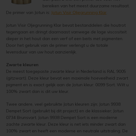
Woonboot verven
bereiken van het meest duurzame resultaat.
De primer van Jotun is:
Jotun Visir Oljegrunning Klar
.
Tuinhuis verven met Jotun Demidekk Ultimate
Schutting behandelen
Jotun Visir Oljegrunning Klar bevat bestanddelen die houtrot
Beste buitenverf voor tuinhuis en schuur
tegengaan en dringt daarnaast vanwege de lage viscositeit
Schutting olien
dieper in het hout dan een verf of een beits met pigmenten.
Blokhut impregneren en beitsen
Door het gebruik van de primer verlengt u de totale
Schutting beitsen
levensduur van uw hout aanzienlijk.
Red Cedar kleur behouden
Schutting verven
Zwarte kleuren
De meest toegepaste zwarte kleur in Nederland is RAL 9005
Red Cedar behandelen en de vergrijzing tegengaan
Eikenhout behandelen
(gitzwart). Deze kleur bevat een maximale hoeveelheid zwart
pigment en is exact gelijk aan de Jotun kleur: 0099 Sort. Wilt u
Red Cedar Oliën
100% zwart dan is dit uw kleur.
Eikenhout olien
Red Cedar Olympic Stain Alternatief
Twee andere, veel gebruikte Jotun kleuren zijn; Jotun 9938
Eikenhout beitsen
Dempet Sort (gebruikt bij dit project) en de klassieker; Jotun
Olympic Oil Stain 704 overschilderen
0734 Brunsvart. Jotun 9938 Dempet Sort is een moderne
Eikenhout verven
zachte zwarte kleur. Deze kleur is net iets minder zwart dan
Olympic Oil Stain 704 Alternatief
100% zwart en heeft een moderne en neutrale uitstraling. De
Geïmpregneerd hout behandelen