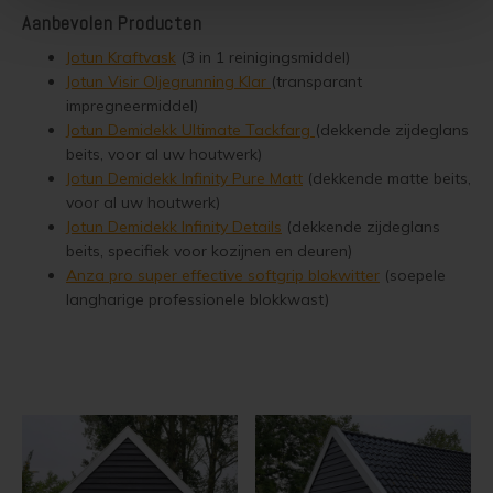
Steigerhout verven
Aanbevolen Producten
Jotun Kraftvask
(3 in 1 reinigingsmiddel)
Vurenhout behandelen
Jotun Visir Oljegrunning Klar
(transparant
impregneermiddel)
Vurenhout olien
Jotun Demidekk Ultimate Tackfarg
(dekkende zijdeglans
beits, voor al uw houtwerk)
Vurenhout beitsen
Jotun Demidekk Infinity Pure Matt
(dekkende matte beits,
voor al uw houtwerk)
Jotun Demidekk Infinity Details
(dekkende zijdeglans
Vurenhout verven
beits, specifiek voor kozijnen en deuren)
Anza pro super effective softgrip blokwitter
(soepele
Kozijnen verven
langharige professionele blokkwast)
Olympic Water Repellent Oil Stain Overschilderen
Olympic Premium Acrylic Latex Stain Overschilderen
White wash vloer
Houten vloer verven