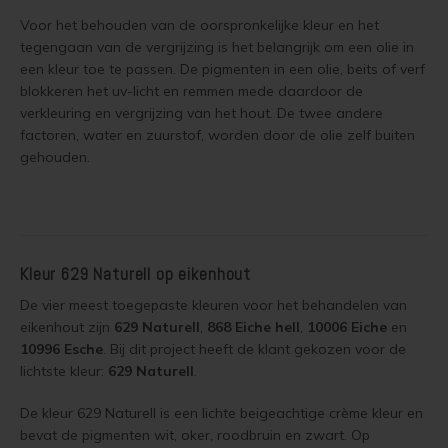
Woonboot verven
Voor het behouden van de oorspronkelijke kleur en het
Tuinhuis verven met Jotun Demidekk Ultimate
tegengaan van de vergrijzing is het belangrijk om een olie in
Schutting behandelen
een kleur toe te passen. De pigmenten in een olie, beits of verf
blokkeren het uv-licht en remmen mede daardoor de
Beste buitenverf voor tuinhuis en schuur
Schutting olien
verkleuring en vergrijzing van het hout. De twee andere
factoren, water en zuurstof, worden door de olie zelf buiten
Blokhut impregneren en beitsen
gehouden.
Schutting beitsen
Red Cedar kleur behouden
Schutting verven
Red Cedar behandelen en de vergrijzing tegengaan
Eikenhout behandelen
Kleur 629 Naturell op eikenhout
Red Cedar Oliën
Eikenhout olien
De vier meest toegepaste kleuren voor het behandelen van
eikenhout zijn
629 Naturell
,
868 Eiche hell
,
10006 Eiche
en
Red Cedar Olympic Stain Alternatief
10996 Esche
. Bij dit project heeft de klant gekozen voor de
Eikenhout beitsen
lichtste kleur:
629 Naturell
.
Olympic Oil Stain 704 overschilderen
Eikenhout verven
De kleur 629 Naturell is een lichte beigeachtige crème kleur en
Olympic Oil Stain 704 Alternatief
bevat de pigmenten wit, oker, roodbruin en zwart. Op
Geïmpregneerd hout behandelen