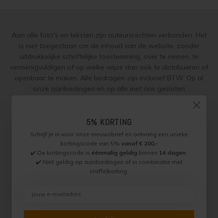
Aan alle foto's en teksten zijn auteursrechten verbonden. Het
is niet toegestaan om de inhoud van de website, zonder
uitdrukkelijke schriftelijke toestemming, over te nemen, te
vermenigvuldigen of op welke wijze dan ook te distribueren of
openbaar te maken. Alle bedragen zijn inclusief BTW. Op al
onze aanbiedingen en op alle met ons gesloten
overeenkomsten gelden onze
garantie, privacy en cookie
regelingen (gdpr)
en zijn de
Algemene Voorwaarden
en de
5% KORTING
Aanvullende Voorwaarden
van toepassing. Onze adviezen
worden naar beste weten verstrekt, toepassing is altijd op
Schrijf je in voor onze nieuwsbrief en ontvang een unieke
eigen verantwoordelijkheid.
kortingscode van 5%
vanaf € 200,-
✔️ De kortingscode is
éénmalig geldig
binnen
14 dagen
.
✔️ Niet geldig op aanbiedingen of in combinatie met
staffelkorting.
Jotun Specialist, Onderdeel van Paint Productions.
Randstad 22 46, 1316 BZ, Almere, Nederland (let op: geen
bezoek of retouradres)
BTW NL821759255B01 - KVK 30189843
© Copyright 2026 Jotun Specialist