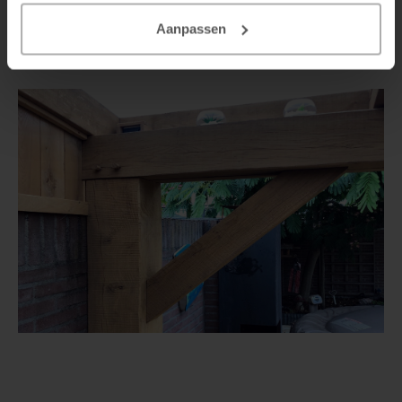
Steigerhout verven
Aanpassen
Vurenhout behandelen
Vurenhout olien
Vurenhout beitsen
Vurenhout verven
Kozijnen verven
Olympic Water Repellent Oil Stain Overschilderen
Olympic Premium Acrylic Latex Stain Overschilderen
White wash vloer
Houten vloer verven