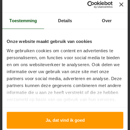
Anza pro super effective softgrip blokwitter
(soepele
Houten vloer verven met de meest slijtvaste verf van Jotun
Lariks hout beitsen
langharige professionele blokkwast)
Trap wit verven
Toestemming
Details
Over
Lariks hout verven
Houten vloer grijs verven
Red Cedar behandelen
Resultaat van het project
Onze website maakt gebruik van cookies
Jotun Lady kleur 7163 Minty Breeze
Op onderstaande foto's ziet u het resultaat van eikenhout
Red Cedar oliën
We gebruiken cookies om content en advertenties te
dat is behandeld met
Jotun Treolje Solvent
in de kleur 629
personaliseren, om functies voor social media te bieden
Naturell.
Red Cedar beitsen
en om ons websiteverkeer te analyseren. Ook delen we
informatie over uw gebruik van onze site met onze
Red Cedar verven
partners voor social media, adverteren en analyse. Deze
partners kunnen deze gegevens combineren met andere
Steigerhout behandelen
informatie die u aan ze heeft verstrekt of die ze hebben
verzameld op basis van uw gebruik van hun services.
Steigerhout olien
Steigerhout beitsen
Ja, dat vind ik goed