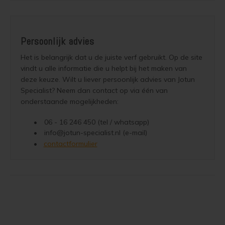
Houten vloer lakken
Persoonlijk advies
Trap verven
Trap lakken
Houten vloer schuren
Tegels coaten en/of schilderen
Jotun Oxan Olie als basis voor de vloer
contactformulier
Vloerverf voor binnen
Muurverf en Kleuren
Muur verven zonder strepen