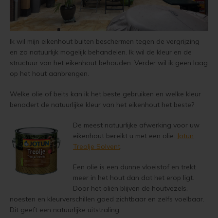
Vloerverf
Houten huis verven
Douglas white wash
Jotun Panellakk Kleuren
Trebitt Oljebeis
Reviews
Jotun 
Demid
Jotun 
Vloerlak
Houten huis wit verven
Douglas hout impregneren en beitsen
Jotun NCS Kleurenwaaier
Trebitt Matt Oljebeis
Reclameren
Ik wil mijn eikenhout buiten beschermen tegen de vergrijzing
Jotun 
Demide
Jotun 
en zo natuurlijk mogelijk behandelen. Ik wil de kleur en de
Vloerolie
Tuinhuis behandelen
Eikenhout impregneren en beitsen
Jotun RAL Kleurenwaaier
Trebitt Woodcare
Retour
structuur van het eikenhout behouden. Verder wil ik geen laag
Jotun 
Oxan A
op het hout aanbrengen.
White wash beits
Tuinhuis olien
Eikenhouten garage oliën
Olympic Stain Kleuren
Trestjerner Betongolje
Duurzaamheid
Oxan O
Welke olie of beits kan ik het beste gebruiken en welke kleur
benadert de natuurlijke kleur van het eikenhout het beste?
Muurverf
Tuinhuis beitsen
Sikkens Authentieke Kleuren
Trestjerner Gulvmaling
Veel Gestelde Vragen
Oxan V
Eikenhout oliën in kleur 629 naturell
De meest natuurlijke afwerking voor uw
Primers
Tuinhuis verven
Sikkens 3031 - 4041 kleuren
Primadekk 02
Garantie, Privacy & Cookie Voorwaarden
Oxan 
eikenhout bereikt u met een olie:
Jotun
Zweedse woning schilderen
Treolje Solvent
.
Woonboot behandelen
Jotun oude kleuren
Benar
Een olie is een dunne vloeistof en trekt
Blokhut beitsen
meer in het hout dan dat het erop ligt.
Woonboot oliën
Jotun Kleurencombinaties
Demidekk Ultimate Tackfarg
Door het oliën blijven de houtvezels,
Veranda verven met de meest duurzame verf van Jotun
noesten en kleurverschillen goed zichtbaar en zelfs voelbaar.
Woonboot beitsen
Oude Jotun Producten
Dit geeft een natuurlijke uitstraling.
Tuinhuis verven in de kleuren wit en grijs