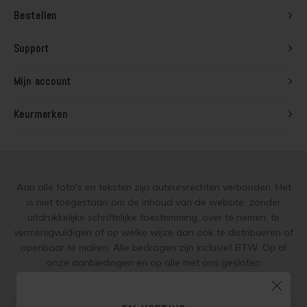
Bestellen
Lariks hout beitsen
Trap wit verven
Support
Lariks hout verven
Houten vloer grijs verven
Mijn account
Red Cedar behandelen
Jotun Lady kleur 7163 Minty Breeze
Keurmerken
Red Cedar oliën
Red Cedar beitsen
Red Cedar verven
Aan alle foto's en teksten zijn auteursrechten verbonden. Het
is niet toegestaan om de inhoud van de website, zonder
uitdrukkelijke schriftelijke toestemming, over te nemen, te
Steigerhout behandelen
vermenigvuldigen of op welke wijze dan ook te distribueren of
openbaar te maken. Alle bedragen zijn inclusief BTW. Op al
Steigerhout olien
onze aanbiedingen en op alle met ons gesloten
overeenkomsten gelden onze
garantie, privacy en cookie
Steigerhout beitsen
regelingen (gdpr)
en zijn de
Algemene Voorwaarden
en de