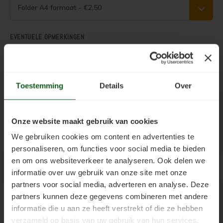
Woonboot verven
Tuinhuis verven met Jotun Demidekk Ultimate
Folder A4 formaat - €2,50
Schutting behandelen
Beste buitenverf voor tuinhuis en schuur
EVENTUELE OPMERKINGEN
Schutting olien
Blokhut impregneren en beitsen
Schutting beitsen
Red Cedar kleur behouden
.
Toestemming
Details
Over
Schutting verven
Red Cedar behandelen en de vergrijzing tegengaan
Toevoegen aan winkelwagen
Onze website maakt gebruik van cookies
Eikenhout behandelen
Red Cedar Oliën
We gebruiken cookies om content en advertenties te
personaliseren, om functies voor social media te bieden
Eikenhout olien
Red Cedar Olympic Stain Alternatief
en om ons websiteverkeer te analyseren. Ook delen we
Productinformatie
informatie over uw gebruik van onze site met onze
Eikenhout beitsen
Olympic Oil Stain 704 overschilderen
partners voor social media, adverteren en analyse. Deze
partners kunnen deze gegevens combineren met andere
Eikenhout verven
Olympic Oil Stain 704 Alternatief
0
STERREN OP BASIS VAN
0
BEOORDELINGEN
informatie die u aan ze heeft verstrekt of die ze hebben
0
Reviews
verzameld op basis van uw gebruik van hun services.
Geïmpregneerd hout behandelen
Olympic Oil Stain 713 overschilderen